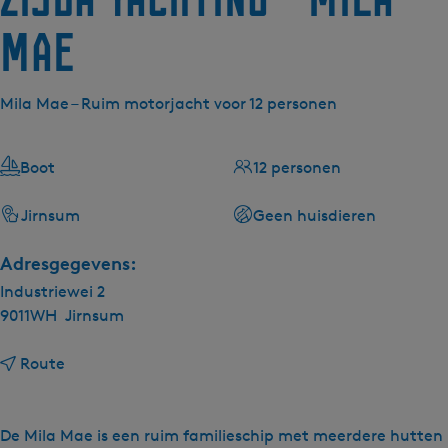
Mae
Mila Mae – Ruim motorjacht voor 12 personen
Boot
12 personen
Jirnsum
Geen huisdieren
Adresgegevens:
Industriewei 2
9011WH
Jirnsum
n
Route
a
a
r
De Mila Mae is een ruim familieschip met meerdere hutten