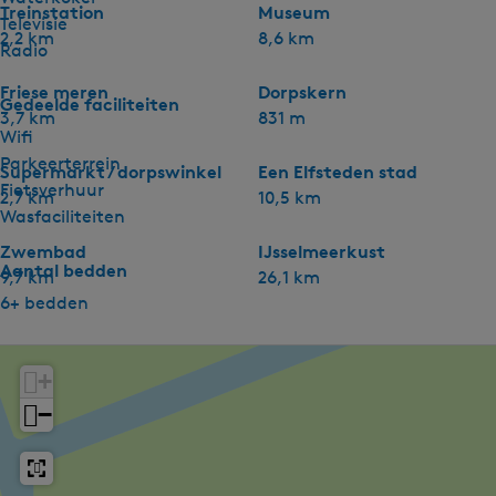
Treinstation
Museum
Televisie
2,2 km
8,6 km
Radio
Friese meren
Dorpskern
Gedeelde faciliteiten
3,7 km
831 m
Wifi
Parkeerterrein
Supermarkt / dorpswinkel
Een Elfsteden stad
Fietsverhuur
2,7 km
10,5 km
Wasfaciliteiten
Zwembad
IJsselmeerkust
Aantal bedden
9,7 km
26,1 km
6+ bedden
+
−