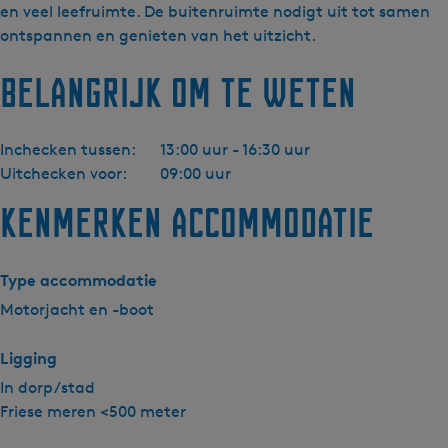
Z
en veel leefruimte. De buitenruimte nodigt uit tot samen
i
ontspannen en genieten van het uitzicht.
j
Belangrijk om te weten
d
a
Y
Inchecken tussen:
13:00 uur - 16:30 uur
a
Uitchecken voor:
09:00 uur
c
h
Kenmerken accommodatie
t
i
n
Type accommodatie
g
Motorjacht en -boot
-
M
Ligging
i
In dorp/stad
l
Friese meren <500 meter
a
M