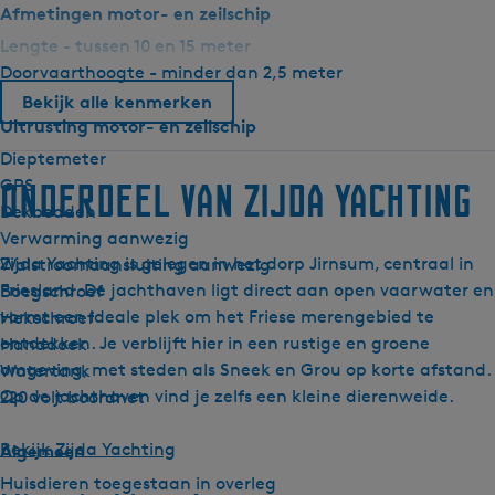
Afmetingen motor- en zeilschip
a
Lengte - tussen 10 en 15 meter
e
Doorvaarthoogte - minder dan 2,5 meter
Bekijk alle kenmerken
Uitrusting motor- en zeilschip
Dieptemeter
GPS
Onderdeel van Zijda Yachting
Dekbedden
Verwarming aanwezig
Zijda Yachting is gelegen in het dorp Jirnsum, centraal in
Walstroomaansluiting aanwezig
Friesland. De jachthaven ligt direct aan open vaarwater en
Boegschroef
vormt een ideale plek om het Friese merengebied te
Hekschroef
ontdekken. Je verblijft hier in een rustige en groene
Handdoek
omgeving, met steden als Sneek en Grou op korte afstand.
Watertank
Op de jachthaven vind je zelfs een kleine dierenweide.
220 volt boordnet
Bekijk Zijda Yachting
Algemeen
Huisdieren toegestaan in overleg