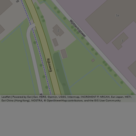
Leaflet
|
Powered by Esri | Esri, HERE, Garmin, USGS, Intermap, INCREMENT P, NRCAN, Esri Japan, METI,
Esri China (Hong Kong), NOSTRA, © OpenStreetMap contributors, and the GIS User Community