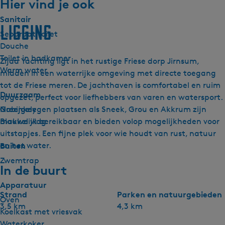
Hier vind je ook
Sanitair
Ligging
Separaat toilet
Douche
Toilet in badkamer
Zijda Yachting ligt in het rustige Friese dorp Jirnsum,
Warm water
midden in een waterrijke omgeving met directe toegang
tot de Friese meren. De jachthaven is comfortabel en ruim
Duurzaam
opgezet, perfect voor liefhebbers van varen en watersport.
Greenkey
Nabijgelegen plaatsen als Sneek, Grou en Akkrum zijn
Blauwe vlag
makkelijk bereikbaar en bieden volop mogelijkheden voor
uitstapjes. Een fijne plek voor wie houdt van rust, natuur
Buiten
en het water.
Zwemtrap
In de buurt
Apparatuur
Strand
Parken en natuurgebieden
Oven
3,5 km
4,3 km
Koelkast met vriesvak
Waterkoker