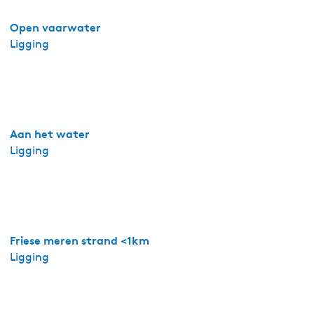
t
i
Open vaarwater
e
Ligging
v
i
l
l
a
Aan het water
E
Ligging
y
l
a
n
d
Friese meren strand <1km
5
Ligging
p