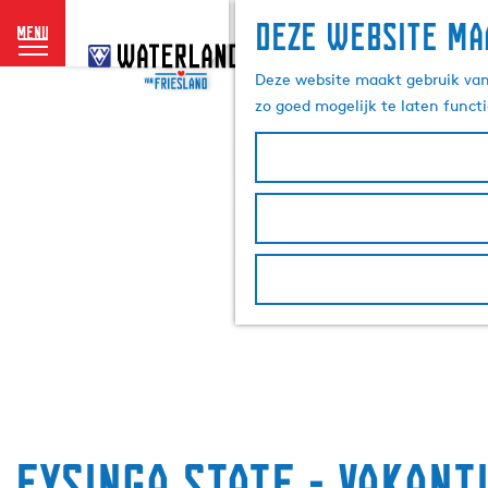
Deze website ma
menu
G
a
Deze website maakt gebruik van 
n
zo goed mogelijk te laten funct
a
a
r
d
e
h
o
m
e
p
a
g
e
Eysinga State - Vakant