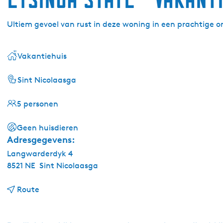
Ultiem gevoel van rust in deze woning in een prachtige 
Vakantiehuis
Sint Nicolaasga
5 personen
Geen huisdieren
Adresgegevens:
Langwarderdyk 4
8521 NE
Sint Nicolaasga
n
Route
a
a