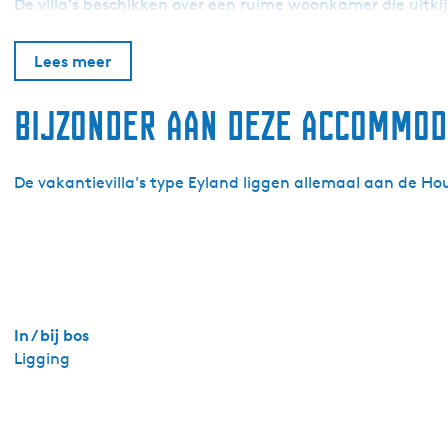
r
De villa’s beschikken over een ruime woonkamer die uitkij
E
y
Lees meer
s
i
Bijzonder aan deze accommod
n
g
a
De vakantievilla's type Eyland liggen allemaal aan de H
S
t
a
t
e
-
In / bij bos
V
Ligging
a
k
a
n