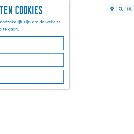
ten cookies
NL
S
Z
e
oodzakelijk zijn om de website
o
l
d te gaan.
e
e
k
c
e
t
n
e
e
r
t
a
a
l
H
u
i
d
i