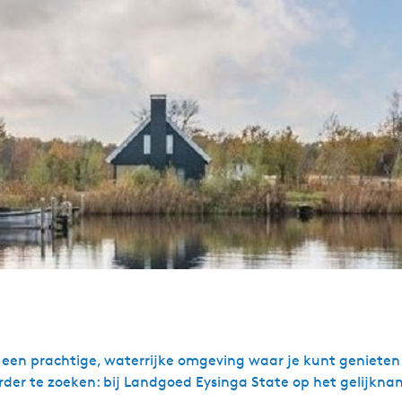
 een prachtige, waterrijke omgeving waar je kunt genieten 
rder te zoeken: bij Landgoed Eysinga State op het gelijkna