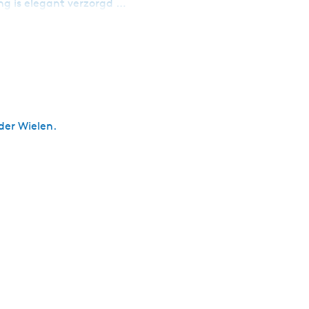
ing is elegant verzorgd …
der Wielen.