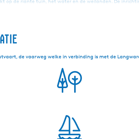
kt op de riante tuin, het water en de weilanden. De inricht
atie
outvaart, de vaarweg welke in verbinding is met de Langwar