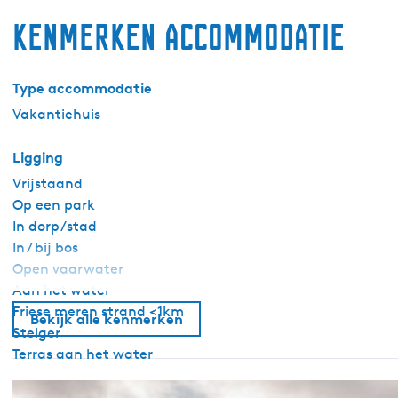
Kenmerken accommodatie
Type accommodatie
Vakantiehuis
Ligging
Vrijstaand
Op een park
In dorp/stad
In / bij bos
Open vaarwater
Aan het water
Friese meren strand <1km
Bekijk alle kenmerken
Steiger
Terras aan het water
Algemeen