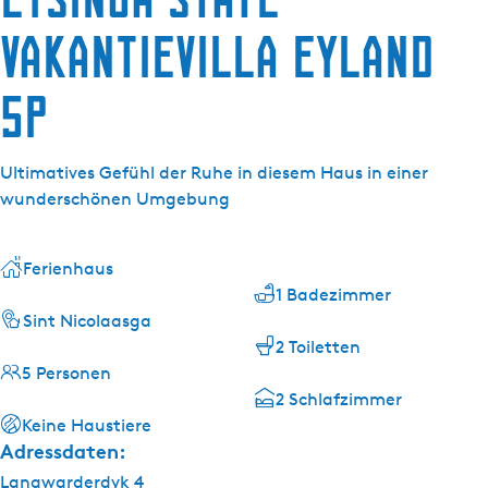
g
e
Vakantievilla Eyland
5p
Ultimatives Gefühl der Ruhe in diesem Haus in einer
wunderschönen Umgebung
Ferienhaus
1 Badezimmer
Sint Nicolaasga
2 Toiletten
5 Personen
2 Schlafzimmer
Keine Haustiere
Adressdaten:
Langwarderdyk 4