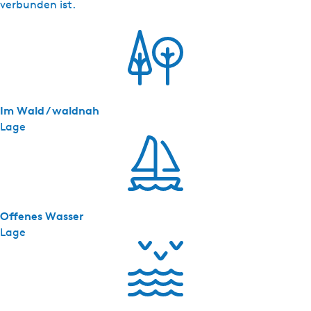
V
verbunden ist.
a
k
a
n
t
i
Im Wald / waldnah
e
Lage
v
i
l
l
a
Offenes Wasser
E
Lage
y
l
a
n
d