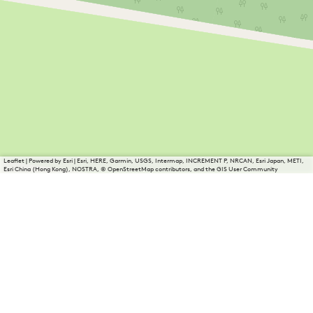
Leaflet
|
Powered by Esri | Esri, HERE, Garmin, USGS, Intermap, INCREMENT P, NRCAN, Esri Japan, METI,
Esri China (Hong Kong), NOSTRA, © OpenStreetMap contributors, and the GIS User Community