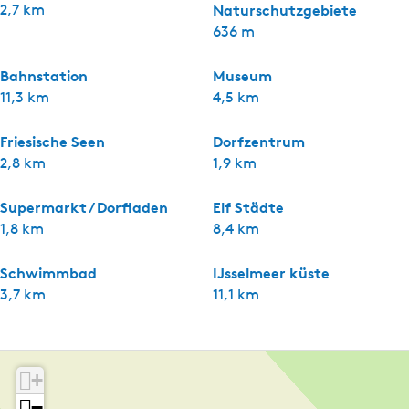
2,7 km
Naturschutzgebiete
636 m
Bahnstation
Museum
11,3 km
4,5 km
Friesische Seen
Dorfzentrum
2,8 km
1,9 km
Supermarkt / Dorfladen
Elf Städte
1,8 km
8,4 km
Schwimmbad
IJsselmeer küste
3,7 km
11,1 km
+
−