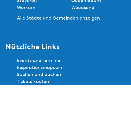
Stavoren
Oudemirdum
Workum
Woudsend
Alle Städte und Gemeinden anzeigen
Nützliche Links
Events und Termine
Inspirationsmagazin
Suchen und buchen
Tickets kaufen
Über VVV Waterland van Friesland
VVV-Standorte
Webshop
Folge uns