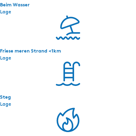
5
Beim Wasser
p
Lage
Friese meren Strand <1km
Lage
Steg
Lage