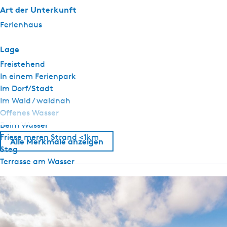
Art der Unterkunft
Ferienhaus
Lage
Freistehend
In einem Ferienpark
Im Dorf/Stadt
Im Wald / waldnah
Offenes Wasser
Beim Wasser
Friese meren Strand <1km
Alle Merkmale anzeigen
Steg
Terrasse am Wasser
Allgemein
Haustier frei
Kamin / Holzofen
Nichtraucher