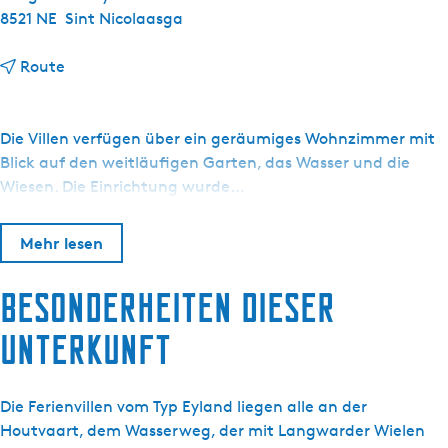
8521 NE
Sint Nicolaasga
b
Route
i
s
E
Die Villen verfügen über ein geräumiges Wohnzimmer mit
y
Blick auf den weitläufigen Garten, das Wasser und die
s
Wiesen. Die Einrichtung wurde…
i
n
Mehr lesen
g
a
Besonderheiten dieser
S
t
Unterkunft
a
t
e
Die Ferienvillen vom Typ Eyland liegen alle an der
-
Houtvaart, dem Wasserweg, der mit Langwarder Wielen