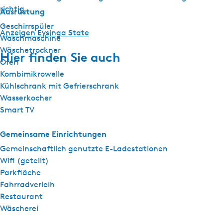
richtig.
Ausrüstung
Geschirrspüler
Anzeigen Eysinga State
Waschmaschine
Wäschetrockner
Hier finden Sie auch
Ofen
Kombimikrowelle
Kühlschrank mit Gefrierschrank
Wasserkocher
Smart TV
Gemeinsame Einrichtungen
Gemeinschaftlich genutzte E-Ladestationen
Wifi (geteilt)
Parkfläche
Fahrradverleih
Restaurant
Wäscherei