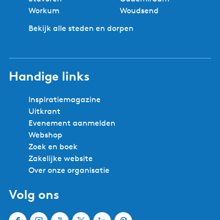
r
a
e
Workum
Woudsend
w
n
i
Bekijk alle steden en dorpen
d
l
e
l
p
e
a
Handige links
-
g
D
i
o
Inspiratiemagazine
n
e
Uitkrant
a
r
Evenement aanmelden
a
Webshop
k
Zoek en boek
8
Zakelijke website
5
Over onze organisatie
0
Volg ons
A
q
u