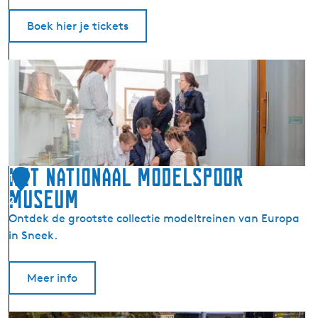
d
Boek hier je tickets
F
r
i
e
s
S
c
Het Nationaal Modelspoor
1
h
Museum
2
e
Ontdek de grootste collectie modeltreinen van Europa
e
in Sneek.
p
v
a
Meer info
a
r