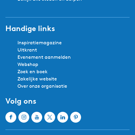
Handige links
Inspiratiemagazine
Uitkrant
Evenement aanmelden
Webshop
Zoek en boek
Zakelijke website
Over onze organisatie
Volg ons
F
I
Y
X
L
P
a
n
o
W
i
i
c
s
u
a
n
n