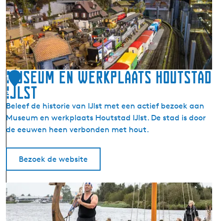
H
t
e
M
t
u
N
s
a
e
t
u
i
Museum en werkplaats Houtstad
m
1
o
IJlst
3
n
Beleef de historie van IJlst met een actief bezoek aan
a
Museum en werkplaats Houtstad IJlst. De stad is door
a
de eeuwen heen verbonden met hout.
l
M
o
Bezoek de website
d
e
M
l
u
s
s
p