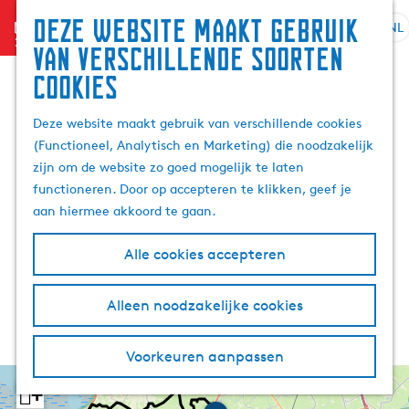
Deze website maakt gebruik
menu
NL
S
G
Z
van verschillende soorten
e
a
o
cookies
l
n
e
e
a
k
Deze website maakt gebruik van verschillende cookies
c
a
e
(Functioneel, Analytisch en Marketing) die noodzakelijk
t
r
n
zijn om de website zo goed mogelijk te laten
e
d
functioneren. Door op accepteren te klikken, geef je
e
e
aan hiermee akkoord te gaan.
r
h
t
o
Alle cookies accepteren
a
m
a
e
l
p
Alleen noodzakelijke cookies
H
a
u
g
Voorkeuren aanpassen
i
e
d
+
i
M