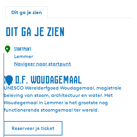
Dit ga je zien
Dit ga je zien
Startpunt:
Lemmer
Navigeer naar startpunt
Ir. D.F. Woudagemaal
1
UNESCO Werelderfgoed Woudagemaal, magistrale
beleving van stoom, architectuur en water. Het
Woudagemaal in Lemmer is het grootste nog
functionerende stoomgemaal ter wereld.
Reserveer je ticket