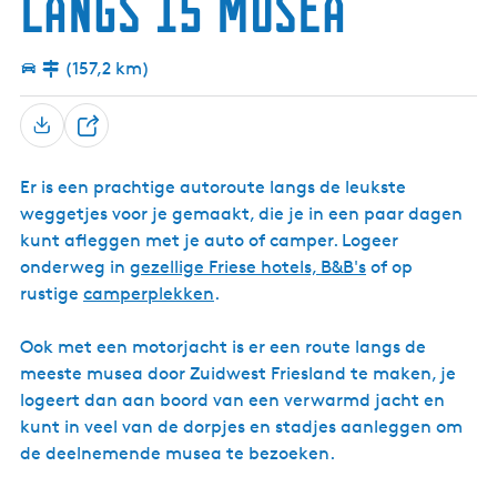
langs 15 musea
p
u
h
n
s
o
o
m
k
o
e
m
a
c
u
u
i
r
n
a
e
t
d
p
M
t
(157,2 km)
n
s
a
u
s
t
t
g
s
m
r
a
e
e
u
u
d
m
D
u
s
m
I
a
m
e
e
M
J
a
u
Er is een prachtige autoroute langs de leukste
e
a
l
l
m
r
s
weggetjes voor je gemaakt, die je in een paar dagen
l
e
t
kunt afleggen met je auto of camper. Logeer
n
onderweg in
gezellige Friese hotels, B&B's
of op
K
l
rustige
camperplekken
.
i
f
Ook met een motorjacht is er een route langs de
meeste musea door Zuidwest Friesland te maken, je
logeert dan aan boord van een verwarmd jacht en
kunt in veel van de dorpjes en stadjes aanleggen om
de deelnemende musea te bezoeken.