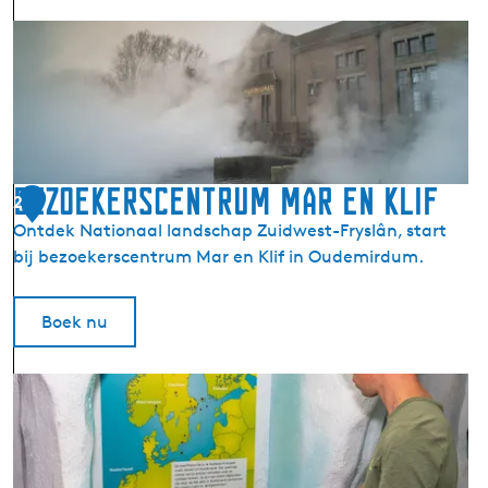
I
r
.
D
.
F
.
Bezoekerscentrum Mar en Klif
2
W
Ontdek Nationaal landschap Zuidwest-Fryslân, start
o
bij bezoekerscentrum Mar en Klif in Oudemirdum.
u
d
a
Boek nu
g
e
B
m
e
a
z
a
o
l