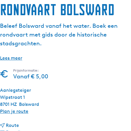
Rondvaart Bolsward
g
e
t
Beleef Bolsward vanaf het water. Boek een
a
rondvaart met gids door de historische
a
l
stadsgrachten.
:
N
Lees meer
e
d
Prijsinformatie:
Vanaf € 5,00
e
r
Aanlegsteiger
l
Wipstraat 1
a
8701 HZ
Bolsward
n
n
Plan je route
d
a
s
n
a
Route