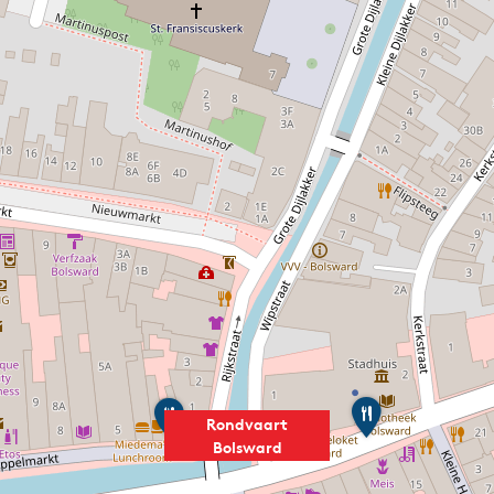
B
P
Rondvaart
l
u
e
u
Bolsward
n
r
d
P