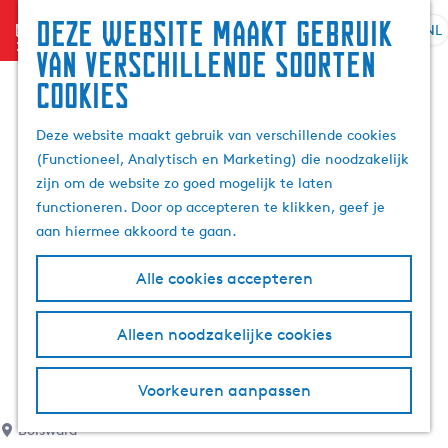
Deze website maakt gebruik
menu
NL
S
G
Z
van verschillende soorten
e
a
o
cookies
l
n
e
e
a
k
Deze website maakt gebruik van verschillende cookies
c
a
e
(Functioneel, Analytisch en Marketing) die noodzakelijk
t
r
n
zijn om de website zo goed mogelijk te laten
e
d
functioneren. Door op accepteren te klikken, geef je
e
e
aan hiermee akkoord te gaan.
r
h
t
o
Alle cookies accepteren
a
m
a
e
l
p
Alleen noodzakelijke cookies
H
a
u
g
Voorkeuren aanpassen
i
e
d
Bolsward
i