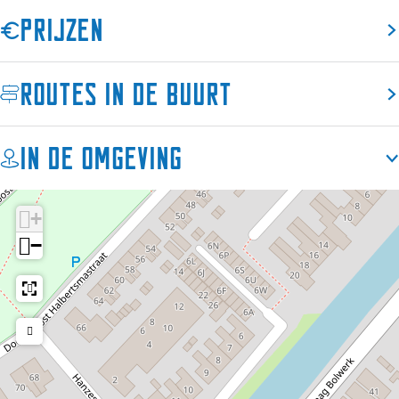
d
r
Prijzen
d
Routes in de buurt
In de omgeving
+
−