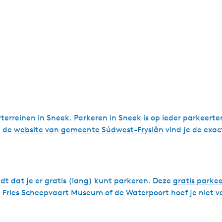
erreinen in Sneek. Parkeren in Sneek is op ieder parkeerterr
p de
website van gemeente Súdwest-Fryslân
vind je de exac
dt dat je er gratis (lang) kunt parkeren. Deze
gratis parke
t
Fries Scheepvaart Museum
of de
Waterpoort
hoef je niet v