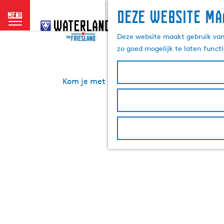
Deze website ma
menu
G
a
Deze website maakt gebruik van 
n
zo goed mogelijk te laten funct
a
a
r
Kom je met de auto naar
Sneek
? Rondom h
d
van Sneek
autoluw
geworden
e
h
Lees meer over de
o
m
e
p
a
g
e