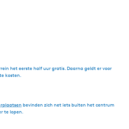
g
e
t
a
a
l
:
N
e
ein het eerste half uur gratis. Daarna geldt er voor
d
te kosten.
e
r
l
a
n
erplaatsen
bevinden zich net iets buiten het centrum
d
er te lopen.
s