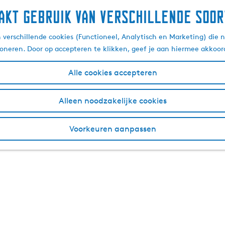
akt gebruik van verschillende soor
Parkeren in Sneek
verschillende cookies (Functioneel, Analytisch en Marketing) die n
ioneren. Door op accepteren te klikken, geef je aan hiermee akkoor
Alle cookies accepteren
et centrum van Sneek is voldoende parkeergelegenheid. Let 
. Dit betekent dat er op een aantal plekken in de binnens
Alleen noodzakelijke cookies
 bereikbaarheid van Sneek en ontdek waar je gratis of beta
Voorkeuren aanpassen