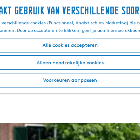
akt gebruik van verschillende soor
ommodatie in en rondo
verschillende cookies (Functioneel, Analytisch en Marketing) die n
ioneren. Door op accepteren te klikken, geef je aan hiermee akkoor
Alle cookies accepteren
ccommodaties die perfect zijn voor groepsactiviteiten, zakel
e dingen te beleven in Woudsend.
Huur
bijvoorbeeld met zij
Alleen noodzakelijke cookies
Houtzaagmolen de Jager
vanaf het water en pak daarna heer
ep? Probeer dan eens een
vakantiehuis
,
B&B
of leuke
campin
Voorkeuren aanpassen