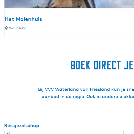
u
i
i
s
s
Het Molenhuis
-
H
Woudsend
J
e
e
t
l
M
l
o
e
Boek direct j
l
s
e
h
n
u
h
i
Bij VVV Waterland van Friesland kun je s
u
s
aanbod in de regio. Ook in andere plekk
i
s
Reisgezelschap