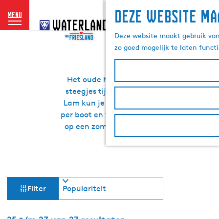
Deze website ma
menu
G
Slapen, ete
a
Deze website maakt gebruik van 
n
zo goed mogelijk te laten funct
a
a
r
Het oude handelsdorpje Woudsend is door
d
steegjes tijdens een Elfstegenwandeling 
e
Lam kun je op zaterdag bezichtigen. Woud
h
per boot en wordt het dorp zomers druk bez
o
op een zomerse dag heerlijk geniet van z
m
e
p
a
W
S
g
Filter
o
e
a
r
t
S