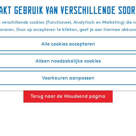
akt gebruik van verschillende soor
n, drinken, zien en doen
verschillende cookies (Functioneel, Analytisch en Marketing) die n
ioneren. Door op accepteren te klikken, geef je aan hiermee akkoor
Alle cookies accepteren
 de jaren heen een echt watersportdorp geworden. Ontdek 
door het dorp. Wist je dat de oudste korenmolen van Friesl
Alleen noodzakelijke cookies
send is gelegen tussen het Slotermeer en het Heegermeer. 
ocht door watersporters. Net buiten het dorp in het plaatsj
Voorkeuren aanpassen
on en strand. Hieronder vind je een overzicht van alle bela
Terug naar de Woudsend pagina