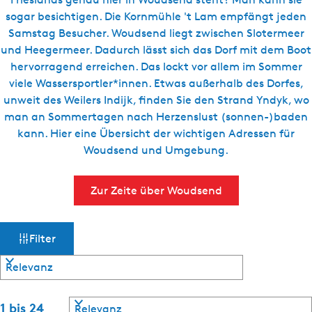
g
t
sogar besichtigen. Die Kornmühle 't Lam empfängt jeden
e
u
Samstag Besucher. Woudsend liegt zwischen Slotermeer
e
und Heegermeer. Dadurch lässt sich das Dorf mit dem Boot
l
hervorragend erreichen. Das lockt vor allem im Sommer
l
viele Wassersportler*innen. Etwas außerhalb des Dorfes,
e
unweit des Weilers Indijk, finden Sie den Strand Yndyk, wo
S
man an Sommertagen nach Herzenslust (sonnen-)baden
p
kann. Hier eine Übersicht der wichtigen Adressen für
r
Woudsend und Umgebung.
a
c
Zur Zeite über Woudsend
h
e
W
S
:
Filter
o
D
a
r
e
t
u
s
i
t
S
e
1 bis 24