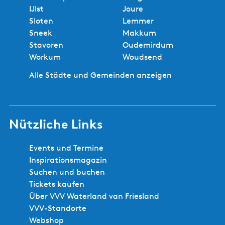
s
S
e
e
t
IJlst
Joure
M
p
e
i
i
e
Sloten
Lemmer
o
o
i
t
t
n
Sneek
Makkum
n
r
t
e
e
S
Stavoren
Oudemirdum
t
t
e
e
Workum
Woudsend
y
-
i
B
P
Alle Städte und Gemeinden anzeigen
t
a
l
e
n
a
g
k
t
e
T
Nützliche Links
b
h
r
o
e
a
d
Events und Termine
n
w
e
Inspirationsmagazin
l
m
Suchen und buchen
e
l
Tickets kaufen
r
e
Über VVV Waterland van Friesland
T
m
VVV-Standorte
e
s
Webshop