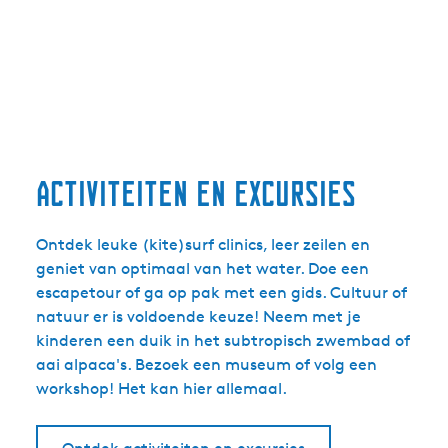
s
s
l
l
a
a
n
n
d
d
.
n
Activiteiten en excursies
l
Ontdek leuke (kite)surf clinics, leer zeilen en
geniet van optimaal van het water. Doe een
escapetour of ga op pak met een gids. Cultuur of
natuur er is voldoende keuze! Neem met je
kinderen een duik in het subtropisch zwembad of
aai alpaca's. Bezoek een museum of volg een
workshop! Het kan hier allemaal.