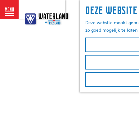
Deze website
menu
G
a
Deze website maakt gebrui
n
zo goed mogelijk te laten
a
a
r
d
e
h
o
m
e
p
a
g
e