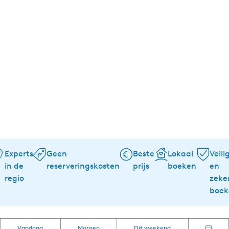
Experts
Geen
Beste
Lokaal
Veili
in de
reserveringskosten
prijs
boeken
en
regio
zeke
boek
W
S
W
Vandaag
Morgen
Dit weekend