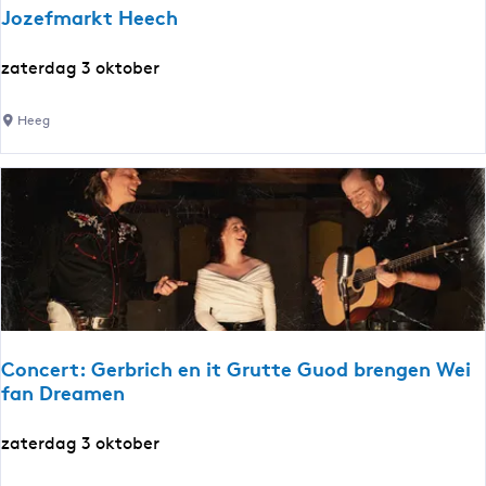
s
Jozefmarkt Heech
d
e
J
zaterdag 3 oktober
i
o
B
z
Heeg
o
e
l
f
s
m
w
a
a
r
r
k
d
t
H
e
Concert: Gerbrich en it Grutte Guod brengen Wei
e
fan Dreamen
c
h
C
zaterdag 3 oktober
o