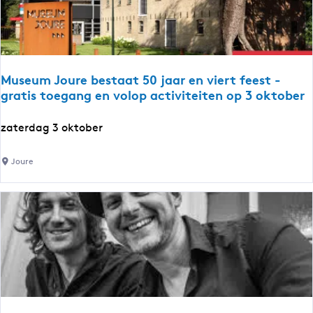
D
r
w
u
e
t
i
t
l
e
Museum Joure bestaat 50 jaar en viert feest -
d
gratis toegang en volop activiteiten op 3 oktober
G
a
u
g
M
zaterdag 3 oktober
o
u
d
s
b
Joure
e
r
u
e
m
n
J
g
o
e
u
n
r
W
e
e
b
i