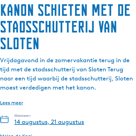
Kanon schieten met de
g
e
stadsschutterij van
t
a
a
Sloten
l
:
N
Vrijdagavond in de zomervakantie terug in de
e
tijd met de stadsschutterij van Sloten Terug
d
naar een tijd waarbij de stadsschutterij, Sloten
e
moest verdedigen met het kanon.
r
l
a
Lees meer
n
Wanneer:
d
14 augustus, 21 augustus
s