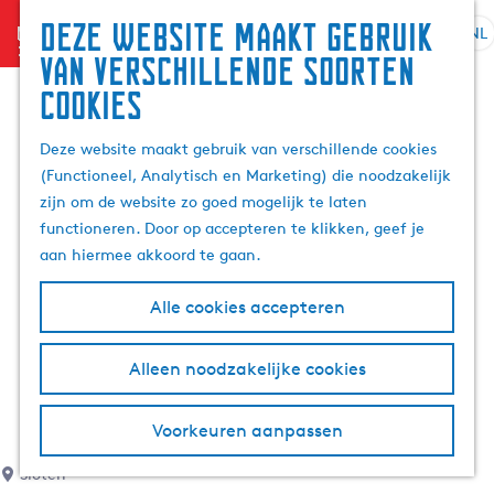
Deze website maakt gebruik
menu
NL
S
G
Z
van verschillende soorten
e
a
o
cookies
l
n
e
e
a
k
Deze website maakt gebruik van verschillende cookies
c
a
e
(Functioneel, Analytisch en Marketing) die noodzakelijk
t
r
n
zijn om de website zo goed mogelijk te laten
e
d
functioneren. Door op accepteren te klikken, geef je
e
e
aan hiermee akkoord te gaan.
r
h
t
o
Alle cookies accepteren
a
m
a
e
l
p
Alleen noodzakelijke cookies
H
a
u
g
Voorkeuren aanpassen
i
e
d
Sloten
i