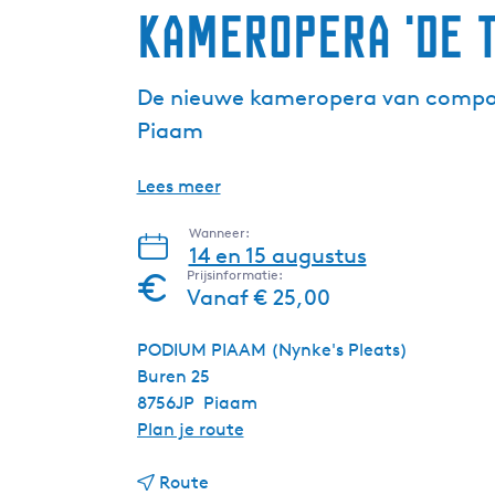
Kameropera 'De T
De nieuwe kameropera van componi
Piaam
Lees meer
Wanneer:
14 en 15 augustus
Prijsinformatie:
Vanaf € 25,00
PODIUM PIAAM (Nynke's Pleats)
Buren 25
8756JP
Piaam
n
Plan je route
a
n
a
Route