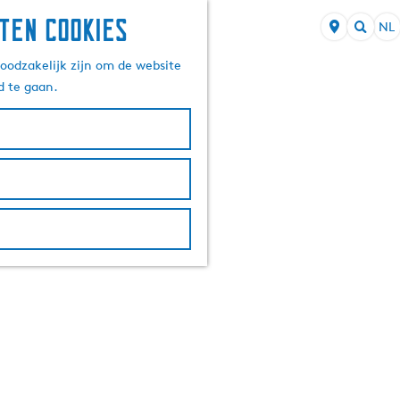
ten cookies
NL
S
Z
e
oodzakelijk zijn om de website
o
l
d te gaan.
e
e
k
c
e
t
n
e
e
r
t
a
a
l
H
u
i
d
i