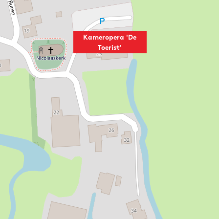
Kameropera 'De
Toerist'