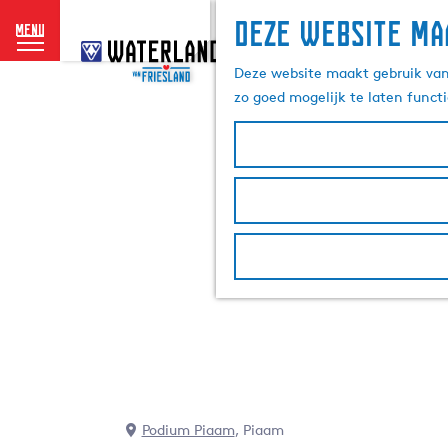
Deze website ma
menu
G
a
Deze website maakt gebruik van 
n
zo goed mogelijk te laten funct
a
a
r
d
e
h
o
m
e
p
a
g
e
Podium Piaam
, Piaam