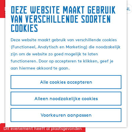
Deze website maakt gebruik
menu
NL
S
G
Z
van verschillende soorten
e
a
o
cookies
l
n
e
e
a
k
Deze website maakt gebruik van verschillende cookies
c
a
e
(Functioneel, Analytisch en Marketing) die noodzakelijk
t
r
n
zijn om de website zo goed mogelijk te laten
e
d
functioneren. Door op accepteren te klikken, geef je
e
e
aan hiermee akkoord te gaan.
r
h
t
o
Alle cookies accepteren
a
m
a
e
l
p
Alleen noodzakelijke cookies
H
a
u
g
Voorkeuren aanpassen
i
e
d
Dit evenement heeft al plaatsgevonden
i