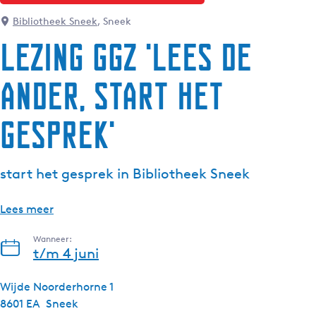
g
Bibliotheek Sneek
, Sneek
e
Lezing GGZ 'lees de
t
a
ander, start het
a
l
:
gesprek'
N
e
d
start het gesprek in Bibliotheek Sneek
e
r
Lees meer
l
a
Wanneer:
t/m 4 juni
n
d
Wijde Noorderhorne 1
s
8601 EA
Sneek