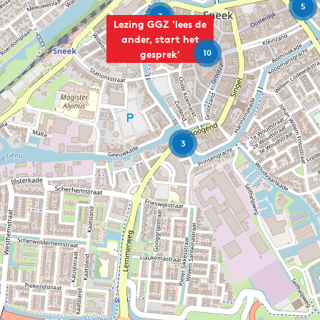
5
3
Lezing GGZ 'lees de
ander, start het
10
gesprek'
3