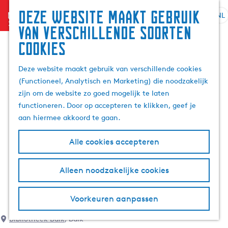
Deze website maakt gebruik
menu
NL
S
G
Z
van verschillende soorten
e
a
o
cookies
l
n
e
e
a
k
Deze website maakt gebruik van verschillende cookies
c
a
e
(Functioneel, Analytisch en Marketing) die noodzakelijk
t
r
n
zijn om de website zo goed mogelijk te laten
e
d
functioneren. Door op accepteren te klikken, geef je
e
e
aan hiermee akkoord te gaan.
r
h
t
o
Alle cookies accepteren
a
m
a
e
l
p
Alleen noodzakelijke cookies
H
a
u
g
Voorkeuren aanpassen
i
e
d
Bibliotheek Balk
, Balk
i