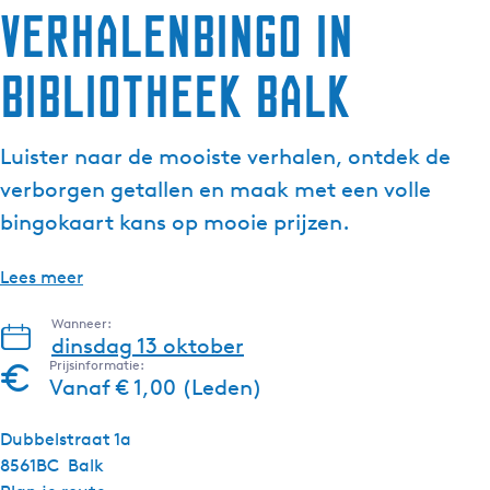
Verhalenbingo in
g
e
Bibliotheek Balk
t
a
a
Luister naar de mooiste verhalen, ontdek de
l
:
verborgen getallen en maak met een volle
N
bingokaart kans op mooie prijzen.
e
d
Lees meer
e
r
Wanneer:
l
dinsdag 13 oktober
a
Prijsinformatie:
Vanaf € 1,00 (Leden)
n
d
Dubbelstraat 1a
s
8561BC
Balk