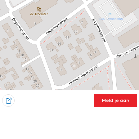
Meld je aan
D
e
e
l