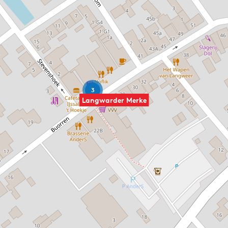
3
Langwarder Merke