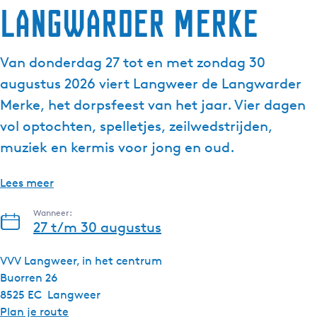
Langwarder Merke
g
e
t
Van donderdag 27 tot en met zondag 30
a
augustus 2026 viert Langweer de Langwarder
a
l
Merke, het dorpsfeest van het jaar. Vier dagen
:
vol optochten, spelletjes, zeilwedstrijden,
N
muziek en kermis voor jong en oud.
e
d
Lees meer
e
r
Wanneer:
l
27 t/m 30 augustus
a
n
VVV Langweer, in het centrum
d
Buorren 26
s
8525 EC
Langweer
n
Plan je route