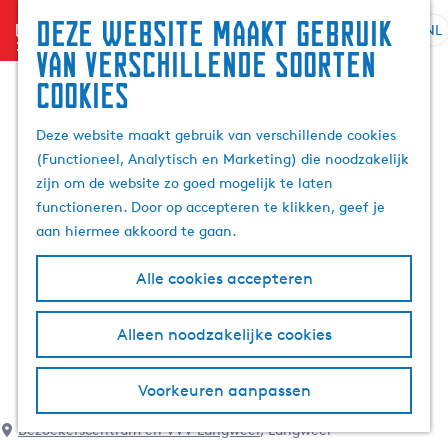
Deze website maakt gebruik
menu
NL
S
G
Z
van verschillende soorten
e
a
o
cookies
l
n
e
e
a
k
Deze website maakt gebruik van verschillende cookies
c
a
e
(Functioneel, Analytisch en Marketing) die noodzakelijk
t
r
n
zijn om de website zo goed mogelijk te laten
e
d
functioneren. Door op accepteren te klikken, geef je
e
e
aan hiermee akkoord te gaan.
r
h
t
o
Alle cookies accepteren
a
m
a
e
l
p
Alleen noodzakelijke cookies
H
a
u
g
Voorkeuren aanpassen
i
e
d
Bezoekerscentrum en VVV Langweer
, Langweer
i