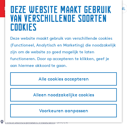
Deze website maakt gebruik
menu
NL
S
G
Z
van verschillende soorten
e
a
o
cookies
l
n
e
e
a
k
Deze website maakt gebruik van verschillende cookies
c
a
e
(Functioneel, Analytisch en Marketing) die noodzakelijk
t
r
n
zijn om de website zo goed mogelijk te laten
e
d
functioneren. Door op accepteren te klikken, geef je
e
e
aan hiermee akkoord te gaan.
r
h
t
o
Alle cookies accepteren
a
m
a
e
l
p
Alleen noodzakelijke cookies
H
a
u
g
Voorkeuren aanpassen
i
e
d
Fries Scheepvaart Museum
, Sneek
i