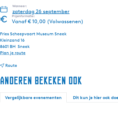
Wanneer:
zaterdag 26 september
Prijsinformatie:
Vanaf € 10,00 (Volwassenen)
Fries Scheepvaart Museum Sneek
Kleinzand 16
8601 BH
Sneek
n
Plan je route
a
n
a
Route
a
r
Anderen bekeken ook
a
M
r
o
M
o
o
r
Vergelijkbare evenementen
Dit kun je hier ook do
o
d
r
s
d
p