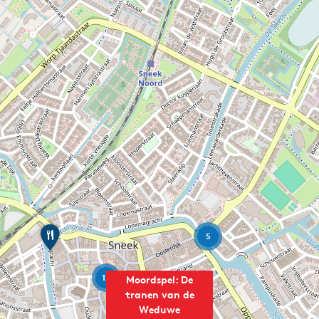
B
5
r
a
s
12
Moordspel: De
s
e
tranen van de
r
Weduwe
i