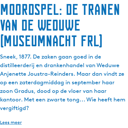
Moordspel: De tranen
g
e
van de Weduwe
t
a
a
(Museumnacht FRL)
l
:
N
Sneek, 1877. De zaken gaan goed in de
e
distilleerderij en drankenhandel van Weduwe
d
Anjenette Joustra-Reinders. Maar dan vindt ze
e
op een zaterdagmiddag in september haar
r
l
zoon Gradus, dood op de vloer van haar
a
kantoor. Met een zwarte tong... Wie heeft hem
n
vergiftigd?
d
s
Lees meer