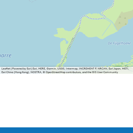
Leaflet
|
Powered by Esri | Esri, HERE, Garmin, USGS, Intermap, INCREMENT P, NRCAN, Esri Japan, METI,
Esri China (Hong Kong), NOSTRA, © OpenStreetMap contributors, and the GIS User Community