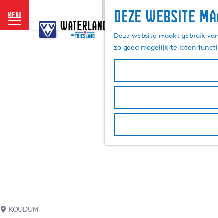
Deze website ma
menu
G
a
Deze website maakt gebruik van 
n
zo goed mogelijk te laten funct
a
a
r
d
e
h
o
m
e
p
a
g
e
KOUDUM