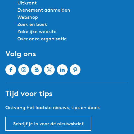
Uitkrant
Evenement aanmelden
Webshop
Zoek en boek
Zakelijke website
Over onze organisatie
Volg ons
F
I
Y
X
L
P
a
n
o
W
i
i
c
s
u
a
n
n
Tijd voor tips
e
t
T
t
k
t
b
a
u
e
e
e
Ontvang het laatste nieuws, tips en deals
o
g
b
r
d
r
o
r
e
l
I
e
k
a
W
a
n
s
Schrijf je in voor de nieuwsbrief
W
m
a
n
W
t