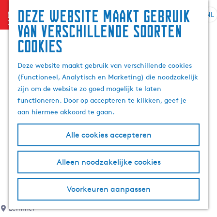
Deze website maakt gebruik
menu
NL
S
G
Z
van verschillende soorten
e
a
o
cookies
l
n
e
e
a
k
Deze website maakt gebruik van verschillende cookies
c
a
e
(Functioneel, Analytisch en Marketing) die noodzakelijk
t
r
n
zijn om de website zo goed mogelijk te laten
e
d
functioneren. Door op accepteren te klikken, geef je
e
e
aan hiermee akkoord te gaan.
r
h
t
o
Alle cookies accepteren
a
m
a
e
l
p
Alleen noodzakelijke cookies
H
a
u
g
Voorkeuren aanpassen
i
e
d
Lemmer
i