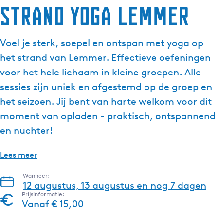
Strand Yoga Lemmer
g
e
t
Voel je sterk, soepel en ontspan met yoga op
a
het strand van Lemmer. Effectieve oefeningen
a
l
voor het hele lichaam in kleine groepen. Alle
:
sessies zijn uniek en afgestemd op de groep en
N
het seizoen. Jij bent van harte welkom voor dit
e
moment van opladen - praktisch, ontspannend
d
e
en nuchter!
r
l
Lees meer
a
n
Wanneer:
12 augustus, 13 augustus en nog 7 dagen
d
Prijsinformatie:
s
Vanaf € 15,00