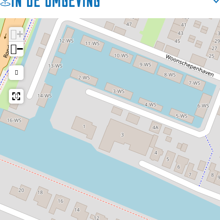
In de omgeving
+
−