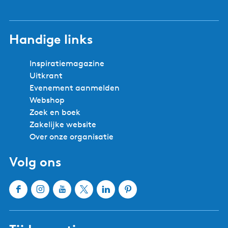
Handige links
Inspiratiemagazine
Uitkrant
Evenement aanmelden
Webshop
Zoek en boek
Zakelijke website
Over onze organisatie
Volg ons
F
I
Y
X
L
P
a
n
o
W
i
i
c
s
u
a
n
n