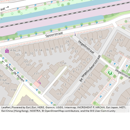
Leaflet
|
Powered by Esri | Esri, HERE, Garmin, USGS, Intermap, INCREMENT P, NRCAN, Esri Japan, METI,
Esri China (Hong Kong), NOSTRA, © OpenStreetMap contributors, and the GIS User Community