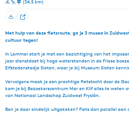
(34,5 km)
D
e
Met hulp van deze fietsroute, ga je 3 musea in Zuidwe
e
cultuur tegen!
l
In Lemmer start je met een bezichtiging van het impo
jaar dienstdoet bij hoge waterstanden in de Friese boeze
Elfstedenstadje Sloten, waar je bij Museum Sloten kenn
Vervolgens maak je een prachtige fietstocht door de Ga
kom je bij Bezoekerscentrum Mar en Klif alles te weten 
van Nationaal Landschap Zuidwest Fryslân.
Ben je daar eindelijk uitgekeken? Fiets dan parallel aa