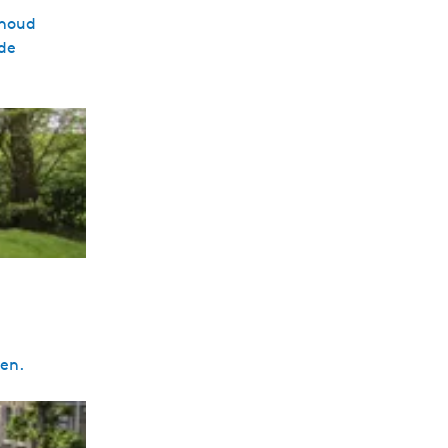
rhoud
 de
men.