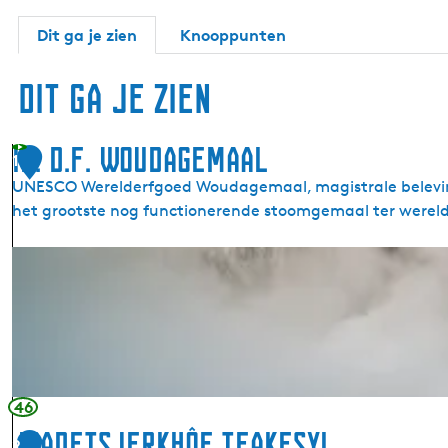
Dit ga je zien
Knooppunten
Dit ga je zien
Ir. D.F. Woudagemaal
1
UNESCO Werelderfgoed Woudagemaal, magistrale belevin
het grootste nog functionerende stoomgemaal ter wereld
I
r
.
D
.
F
.
46
W
Joadetsjerkhôf Teakesyl
2