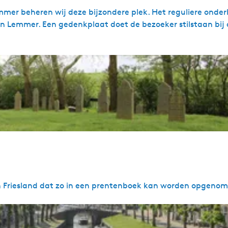
er beheren wij deze bijzondere plek. Het reguliere onde
 in Lemmer. Een gedenkplaat doet de bezoeker stilstaan bij
an Friesland dat zo in een prentenboek kan worden opgeno