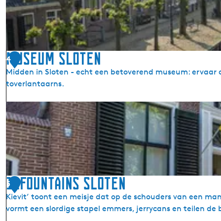
T
o
e
t
a
e
k
n
e
(
Museum Sloten
4
s
S
Midden in Sloten - echt een betoverend museum: ervaar d
y
l
toverlantaarns.
l
e
a
M
t
u
)
s
e
u
m
S
11fountains Sloten
5
l
Kievit’ toont een meisje dat op de schouders van een ma
o
vormt een slordige stapel emmers, jerrycans en teilen de 
t