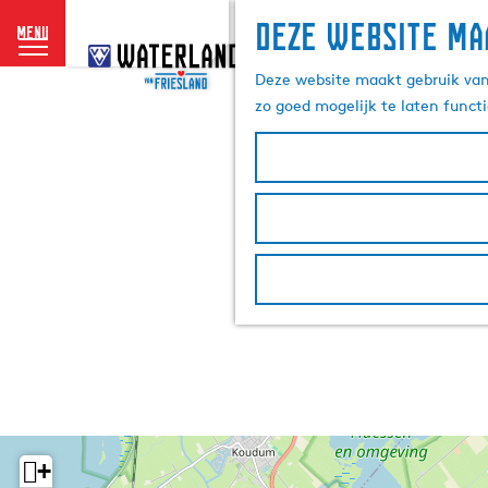
Deze website ma
menu
G
a
Deze website maakt gebruik van 
n
zo goed mogelijk te laten funct
a
a
r
d
e
h
o
m
e
p
a
g
e
+