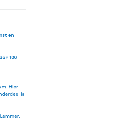
L
e
m
m
e
r
nst en
)
dan 100
um. Hier
nderdeel is
ats Lemmer.