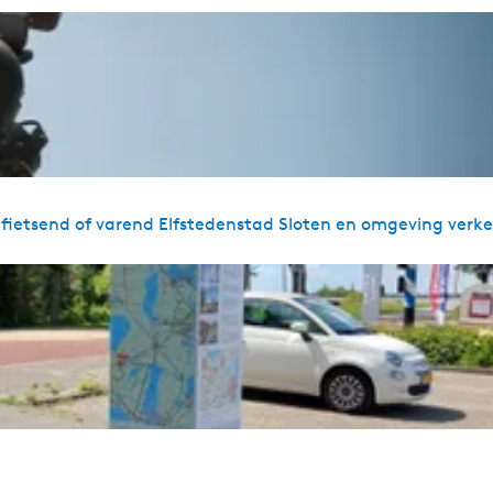
 fietsend of varend Elfstedenstad Sloten en omgeving verk