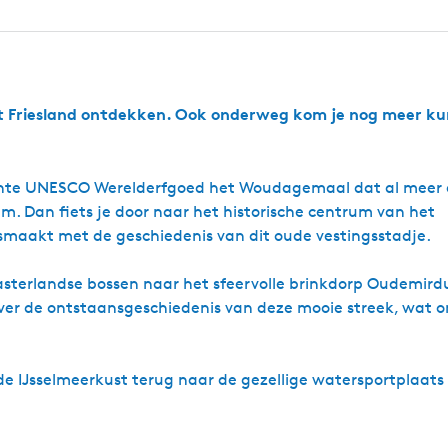
d
k
(
e
m
T
k
H
e
u
O
A
n
e
e
m
o
l
m
u
l
t
n
a
u
r
d
d
r
t
k
s
n
e
e
u
i
e
e
s
m
m
m
n
s
u
t
st Friesland ontdekken. Ook onderweg kom je nog meer ku
i
a
M
h
y
m
r
r
r
a
e
l
a
d
d
r
t
u
u
e
b
m
m
sante UNESCO Werelderfgoed het Woudagemaal dat al meer 
n
o
)
K
s
m. Dan fiets je door naar het historische centrum van het
l
E
ismaakt met de geschiedenis van dit oude vestingsstadje.
i
l
f
f
b
asterlandse bossen naar het sfeervolle brinkdorp Oudemird
e
over de ontstaansgeschiedenis van deze mooie streek, wat o
r
g
e
n
n de IJsselmeerkust terug naar de gezellige watersportpla