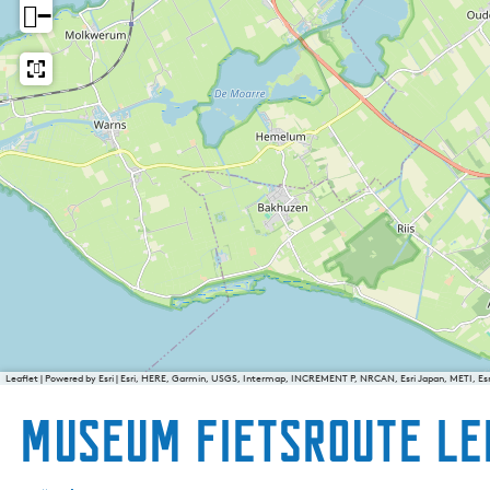
−
Leaflet
|
Powered by Esri | Esri, HERE, Garmin, USGS, Intermap, INCREMENT P, NRCAN, Esri Japan, METI, E
Museum fietsroute L