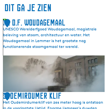
Dit ga je zien
Ir. D.F. Woudagemaal
1
UNESCO Werelderfgoed Woudagemaal, magistrale
beleving van stoom, architectuur en water. Het
Woudagemaal in Lemmer is het grootste nog
functionerende stoomgemaal ter wereld.
I
r
.
D
.
F
.
Oudemirdumer Klif
2
W
Het Oudemirdumerklif van zes meter hoog is ontstaan
o
in de voorlaatste IJstijd. Enorme ijsmassa’s duwden