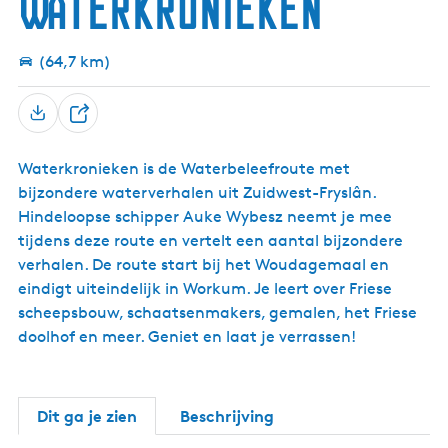
Waterkronieken
r
a
w
u
l
e
v
i
s
i
n
o
n
e
f
(64,7 km)
r
k
u
e
e
m
n
l
t
D
j
e
e
Waterkronieken is de Waterbeleefroute met
e
'
bijzondere waterverhalen uit Zuidwest-Fryslân.
l
Hindeloopse schipper Auke Wybesz neemt je mee
tijdens deze route en vertelt een aantal bijzondere
verhalen. De route start bij het Woudagemaal en
eindigt uiteindelijk in Workum. Je leert over Friese
scheepsbouw, schaatsenmakers, gemalen, het Friese
doolhof en meer. Geniet en laat je verrassen!
Dit ga je zien
Beschrijving