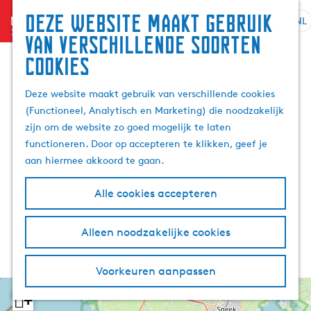
Deze website maakt gebruik
menu
NL
S
G
Z
van verschillende soorten
e
a
o
cookies
l
n
e
e
a
k
Deze website maakt gebruik van verschillende cookies
c
a
e
(Functioneel, Analytisch en Marketing) die noodzakelijk
t
r
n
zijn om de website zo goed mogelijk te laten
e
d
functioneren. Door op accepteren te klikken, geef je
e
e
aan hiermee akkoord te gaan.
r
h
t
o
Alle cookies accepteren
a
m
a
e
l
p
Alleen noodzakelijke cookies
H
a
u
g
Voorkeuren aanpassen
i
e
d
+
i