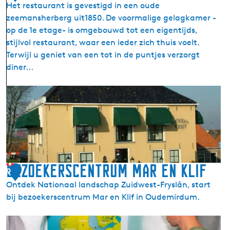
e
Het restaurant is gevestigd in een oude
i
l
zeemansherberg uit1850. De voormalige gelagkamer -
e
t
op de 1e etage- is omgebouwd tot een eigentijds,
s
j
stijlvol restaurant, waar een ieder zich thuis voelt.
e
e
Terwijl u geniet van een tot in de puntjes verzorgt
S
'
diner...
c
h
R
a
e
a
s
t
t
s
a
m
u
u
r
Bezoekerscentrum Mar en Klif
s
9
a
e
Ontdek Nationaal landschap Zuidwest-Fryslân, start
n
u
bij bezoekerscentrum Mar en Klif in Oudemirdum.
t
m
S
B
e