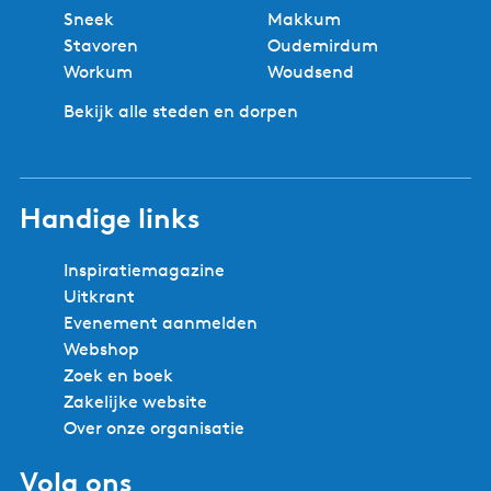
n
Sneek
Makkum
K
Stavoren
Oudemirdum
l
Workum
Woudsend
i
Bekijk alle steden en dorpen
f
Handige links
Inspiratiemagazine
Uitkrant
Evenement aanmelden
Webshop
Zoek en boek
Zakelijke website
Over onze organisatie
Volg ons