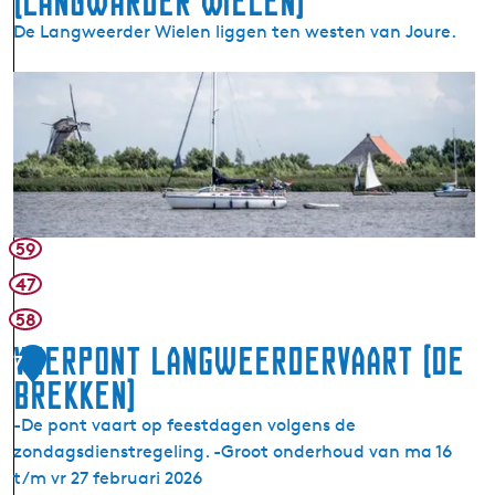
(Langwarder Wielen)
P
n
De Langweerder Wielen liggen ten westen van Joure.
u
z
t
w
L
v
a
a
a
a
n
n
g
g
N
)
w
e
e
d
e
e
59
r
r
47
d
h
58
e
o
r
Veerpont Langweerdervaart (De
r
7
W
s
Brekken)
i
t
-De pont vaart op feestdagen volgens de
e
zondagsdienstregeling. -Groot onderhoud van ma 16
l
t/m vr 27 februari 2026
e