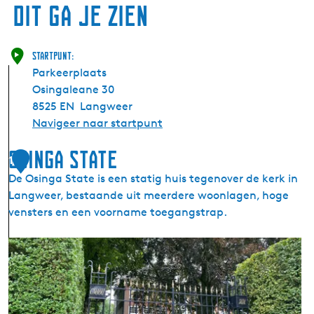
Dit ga je zien
Startpunt:
Parkeerplaats
Osingaleane 30
8525 EN
Langweer
Navigeer naar startpunt
Osinga State
1
De Osinga State is een statig huis tegenover de kerk in
Langweer, bestaande uit meerdere woonlagen, hoge
vensters en een voorname toegangstrap.
O
s
i
n
g