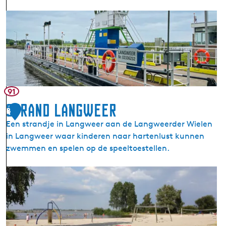
n
V
(
e
L
e
a
r
n
p
g
o
w
n
a
91
t
r
Strand Langweer
8
L
d
Een strandje in Langweer aan de Langweerder Wielen
a
e
in Langweer waar kinderen naar hartenlust kunnen
n
r
zwemmen en spelen op de speeltoestellen.
g
W
w
i
S
e
e
t
e
l
r
r
e
a
d
n
n
e
)