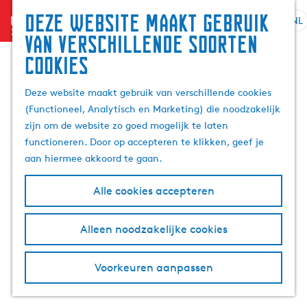
Zoek
Deze website maakt gebruik
menu
&
NL
S
G
Z
van verschillende soorten
boek
e
a
o
cookies
l
n
e
e
a
k
Deze website maakt gebruik van verschillende cookies
c
a
e
(Functioneel, Analytisch en Marketing) die noodzakelijk
t
r
n
zijn om de website zo goed mogelijk te laten
e
d
functioneren. Door op accepteren te klikken, geef je
e
e
aan hiermee akkoord te gaan.
r
h
t
o
Alle cookies accepteren
a
m
a
e
l
p
Alleen noodzakelijke cookies
H
a
u
g
Voorkeuren aanpassen
i
e
d
i