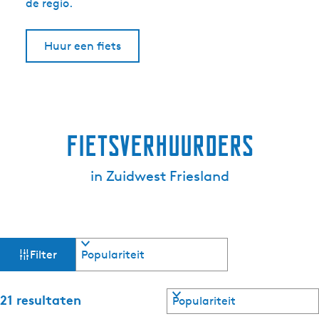
de regio.
Huur een fiets
Fietsverhuurders
in Zuidwest Friesland
W
S
Filter
o
a
r
t
S
21 resultaten
t
e
o