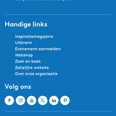
Handige links
Inspiratiemagazine
Uitkrant
Evenement aanmelden
Webshop
Zoek en boek
Zakelijke website
Over onze organisatie
Volg ons
F
I
Y
X
L
P
a
n
o
W
i
i
c
s
u
a
n
n