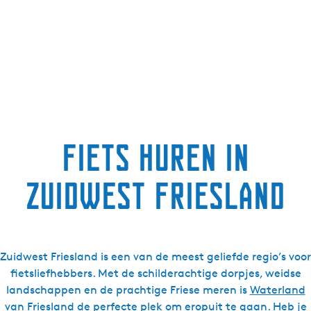
g
e
t
a
a
l
:
N
Fiets huren in
e
d
Zuidwest Friesland
e
r
l
a
n
Zuidwest Friesland is een van de meest geliefde regio’s voor
d
fietsliefhebbers. Met de schilderachtige dorpjes, weidse
s
landschappen en de prachtige Friese meren is
Waterland
van Friesland
de perfecte plek om eropuit te gaan. Heb je