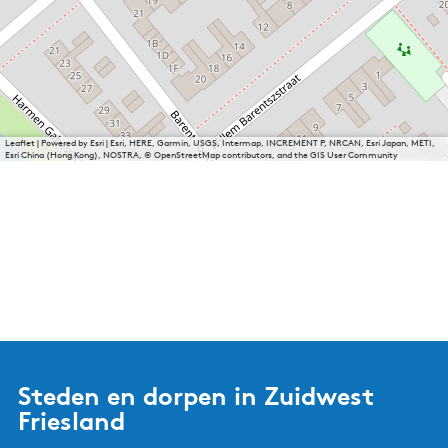
Leaflet
|
Powered by Esri | Esri, HERE, Garmin, USGS, Intermap, INCREMENT P, NRCAN, Esri Japan, METI,
Esri China (Hong Kong), NOSTRA, © OpenStreetMap contributors, and the GIS User Community
Steden en dorpen in Zuidwest
Friesland