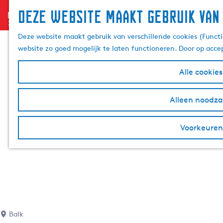
Deze website maakt gebruik van
menu
G
a
Deze website maakt gebruik van verschillende cookies (Functi
n
website zo goed mogelijk te laten functioneren. Door op acce
a
a
Alle cookie
r
d
Alleen noodzak
e
h
Voorkeuren
o
m
e
p
a
g
e
Balk