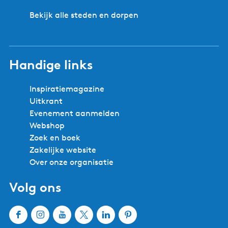
i
n
k
e
Bekijk alle steden en dorpen
d
a
s
e
t
p
t
a
i
Handige links
g
n
i
g
Inspiratiemagazine
n
i
Uitkrant
a
n
Evenement aanmelden
H
Webshop
e
Zoek en boek
e
Zakelijke website
g
Over onze organisatie
Volg ons
F
I
Y
X
L
P