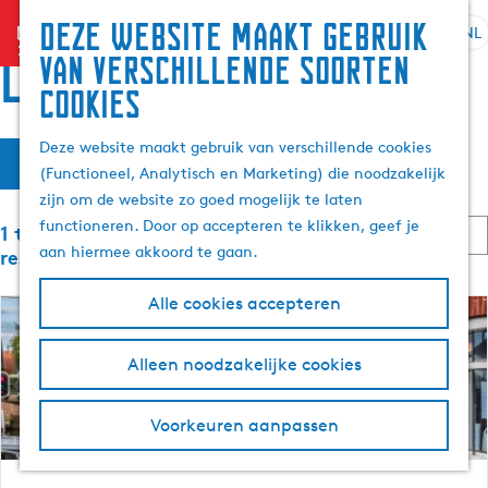
Zoek
Deze website maakt gebruik
menu
&
NL
S
G
Z
locaties
van verschillende soorten
boek
e
a
o
cookies
l
n
e
e
a
k
W
S
Deze website maakt gebruik van verschillende cookies
c
a
e
Filter
o
(Functioneel, Analytisch en Marketing) die noodzakelijk
t
r
n
a
r
zijn om de website zo goed mogelijk te laten
e
d
t
S
functioneren. Door op accepteren te klikken, geef je
e
e
1 t/m 24 van 2459
t
e
o
aan hiermee akkoord te gaan.
r
h
resultaten
e
r
t
o
z
r
t
Alle cookies accepteren
a
m
o
e
o
a
e
p
e
l
p
:
Alleen noodzakelijke cookies
r
e
H
a
o
u
g
p
k
Voorkeuren aanpassen
i
e
:
d
j
i