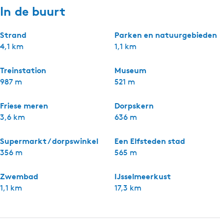
In de buurt
Strand
Parken en natuurgebieden
4,1 km
1,1 km
Treinstation
Museum
987 m
521 m
Friese meren
Dorpskern
3,6 km
636 m
Supermarkt / dorpswinkel
Een Elfsteden stad
356 m
565 m
Zwembad
IJsselmeerkust
1,1 km
17,3 km