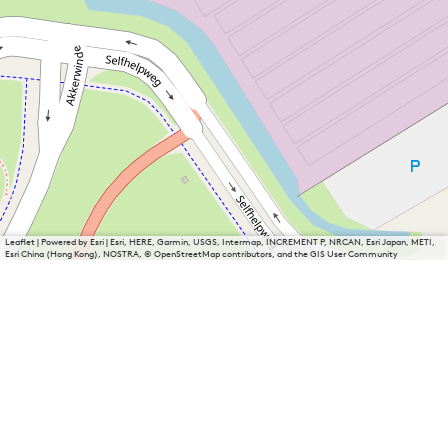
Leaflet
|
Powered by Esri | Esri, HERE, Garmin, USGS, Intermap, INCREMENT P, NRCAN, Esri Japan, METI,
Esri China (Hong Kong), NOSTRA, © OpenStreetMap contributors, and the GIS User Community