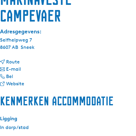
Campevaer
Adresgegevens:
Selfhelpweg 7
8607 AB
Sneek
n
Route
a
n
E-mail
M
a
a
Bel
a
r
a
v
Website
r
M
r
a
Kenmerken accommodatie
i
a
M
n
n
r
a
M
a
i
r
a
Ligging
v
n
i
r
e
a
n
i
In dorp/stad
s
v
a
n