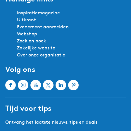
Inspiratiemagazine
Uitkrant
Evenement aanmelden
Webshop
Zoek en boek
Zakelijke website
Over onze organisatie
Volg ons
F
I
Y
X
L
P
a
n
o
W
i
i
c
s
u
a
n
n
Tijd voor tips
e
t
T
t
k
t
b
a
u
e
e
e
Ontvang het laatste nieuws, tips en deals
o
g
b
r
d
r
o
r
e
l
I
e