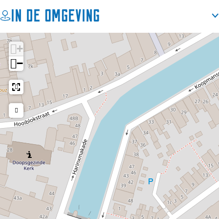
In de omgeving
+
−