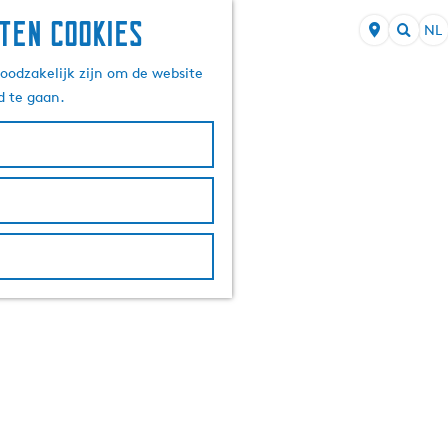
ten cookies
NL
S
Z
e
oodzakelijk zijn om de website
o
l
d te gaan.
e
e
k
c
e
t
n
e
e
r
t
a
a
l
H
u
i
d
i