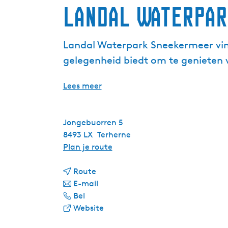
Landal Waterpa
Landal Waterpark Sneekermeer vindt
gelegenheid biedt om te genieten v
Lees meer
Jongebuorren 5
8493 LX
Terherne
n
Plan je route
a
n
a
Route
a
n
r
E-mail
L
a
a
L
Bel
a
r
a
v
a
Website
n
L
r
a
n