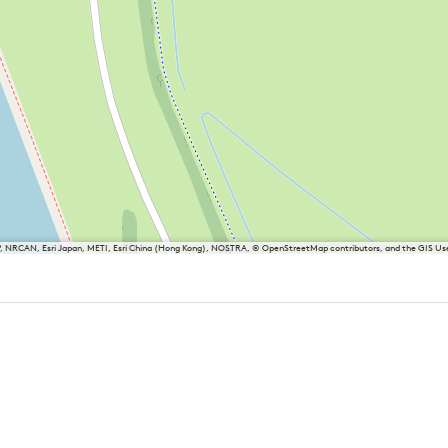
P, NRCAN, Esri Japan, METI, Esri China (Hong Kong), NOSTRA, © OpenStreetMap contributors, and the GIS 
sland