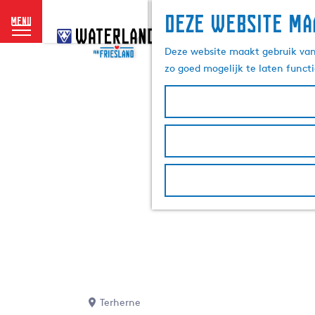
Deze website ma
menu
G
a
Deze website maakt gebruik van 
n
zo goed mogelijk te laten funct
a
a
r
d
e
h
o
m
e
p
a
g
e
Terherne