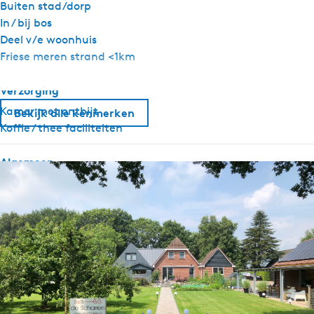
Buiten stad/dorp
In / bij bos
Deel v/e woonhuis
Friese meren strand <1km
Verzorging
Kamer met ontbijt
Bekijk alle kenmerken
Koffie / thee faciliteiten
Algemeen
Huisdiervrij
Rookvrij
Wifi
Dekbedden
Sanitair
Toilet in badkamer
Privé toilet