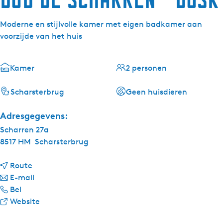
Moderne en stijlvolle kamer met eigen badkamer aan
voorzijde van het huis
Kamer
2 personen
Scharsterbrug
Geen huisdieren
Adresgegevens:
Scharren 27a
8517 HM
Scharsterbrug
n
Route
a
n
E-mail
B
a
a
Bel
&
r
a
v
Website
B
B
r
a