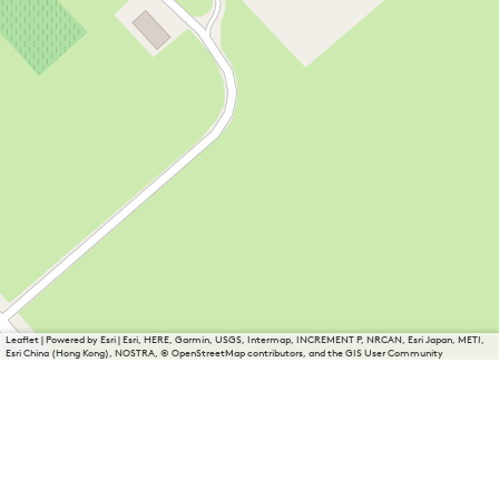
Leaflet
|
Powered by Esri | Esri, HERE, Garmin, USGS, Intermap, INCREMENT P, NRCAN, Esri Japan, METI,
Esri China (Hong Kong), NOSTRA, © OpenStreetMap contributors, and the GIS User Community