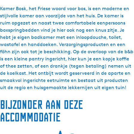
D
&
B
n
e
B
&
B
Kamer Bosk, het Friese woord voor bos, is een moderne en
S
D
B
&
stijlvolle kamer aan voorzijde van het huis. De kamer is
c
e
D
B
ruim opgezet en naast twee comfortabele eenpersoons
h
S
e
D
boxspringbedden vind je hier ook nog een knus zitje. Je
a
c
S
e
hebt je eigen badkamer met een inloopdouche, toilet,
r
h
c
S
wastafel en handdoeken. Verzorgingsproducten en een
r
a
h
c
föhn zijn ook tot je beschikking. Op de overloop van de b&b
e
r
a
h
is een kleine pantry ingericht, hier kun je een kopje koffie
n
r
r
a
of thee zetten, of een drankje (tegen betaling) nemen uit
-
e
r
r
de koelkast. Het ontbijt wordt geserveerd in de aparte en
B
n
e
r
smaakvol ingerichte eetruimte en bestaat uit producten
o
-
n
e
uit de regio en huisgemaakte lekkernijen uit eigen tuin!
s
B
-
n
Bijzonder aan deze
k
o
B
-
s
o
B
accommodatie
k
s
o
k
s
k