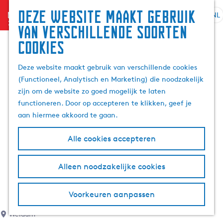
Deze website maakt gebruik
menu
NL
S
G
Z
van verschillende soorten
e
a
o
cookies
l
n
e
e
a
k
Deze website maakt gebruik van verschillende cookies
c
a
e
(Functioneel, Analytisch en Marketing) die noodzakelijk
t
r
n
zijn om de website zo goed mogelijk te laten
e
d
functioneren. Door op accepteren te klikken, geef je
e
e
aan hiermee akkoord te gaan.
r
h
t
o
Alle cookies accepteren
a
m
a
e
l
p
Alleen noodzakelijke cookies
H
a
u
g
Voorkeuren aanpassen
i
e
d
Weidum
i