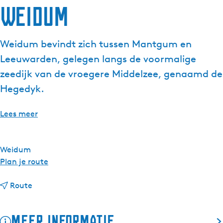
Weidum
g
e
t
Weidum bevindt zich tussen Mantgum en
a
Leeuwarden, gelegen langs de voormalige
a
l
zeedijk van de vroegere Middelzee, genaamd de
:
Hegedyk.
N
e
Lees meer
d
e
r
Weidum
l
n
Plan je route
a
a
n
n
a
Route
d
a
r
s
a
W
Meer informatie
r
e