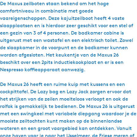
r
De Maxus zeilboten staan bekend om het hoge
N
comfortniveau in combinatie met goede
a
vaareigenschappen. Deze kajuitzeilboot heeft 4 vaste
t
slaapplaatsen en is hierdoor zeer geschikt voor een stel of
u
een gezin van 3 of 4 personen. De badkamer cabine is
r
uitgerust met een wastafel en een elektrisch toilet. Zowel
a
de slaapkamer in de voorpunt en de badkamer kunnen
l
worden afgesloten. Het keukentje van de Maxus 26
Y
beschikt over een 2pits inductiekookplaat en er is een
a
Nespresso koffieapparaat aanwezig.
c
h
De Maxus 26 heeft een ruime kuip met kussens en een
t
cockpittafel. De Lazy bag en Lazy Jack zorgen ervoor dat
s
het strijken van de zeilen moeiteloos verloopt en ook de
-
rolfok is gemakkelijk te bedienen. De Maxus 26 is uitgerust
M
met een swingkeel met variabele diepgang waardoor je de
a
mooiste zeiltochten kunt maken op de binnenlandse
x
wateren en een groot vaargebied kan ontdekken. Vanuit
u
onze haven vaar je naar het IJsselmeer, de Friese meren of