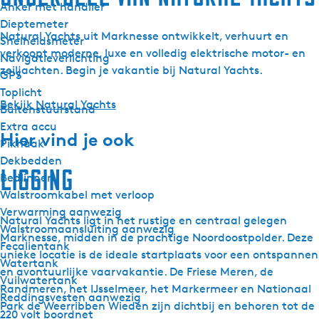
Anker met handlier
Dieptemeter
Natural Yachts uit Marknesse ontwikkelt, verhuurt en
Snelheidsmeter
verkoopt moderne, luxe en volledig elektrische motor- en
Navigatieverlichting
zeiljachten. Begin je vakantie bij Natural Yachts.
GPS
Toplicht
Bekijk Natural Yachts
Buitenstuurstand
Extra accu
Hier vind je ook
Pikhaak
Dekbedden
Ligging
Bedlinnen
Walstroomkabel met verloop
Verwarming aanwezig
Natural Yachts ligt in het rustige en centraal gelegen
Walstroomaansluiting aanwezig
Marknesse, midden in de prachtige Noordoostpolder. Deze
Fecalientank
unieke locatie is de ideale startplaats voor een ontspannen
Watertank
en avontuurlijke vaarvakantie. De Friese Meren, de
Vuilwatertank
Randmeren, het IJsselmeer, het Markermeer en Nationaal
Reddingsvesten aanwezig
Park de Weerribben Wieden zijn dichtbij en behoren tot de
220 volt boordnet