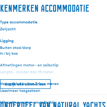
Kenmerken accommodatie
Type accommodatie
Zeiljacht
Ligging
Buiten stad/dorp
In / bij bos
Afmetingen motor- en zeilschip
Lengte - minder dan 10 meter
Vaargebied buiten Friese meren
Bekijk alle kenmerken
IJsselmeer toegestaan
Uitrusting motor- en zeilschip
Onderdeel van Natural Yachts