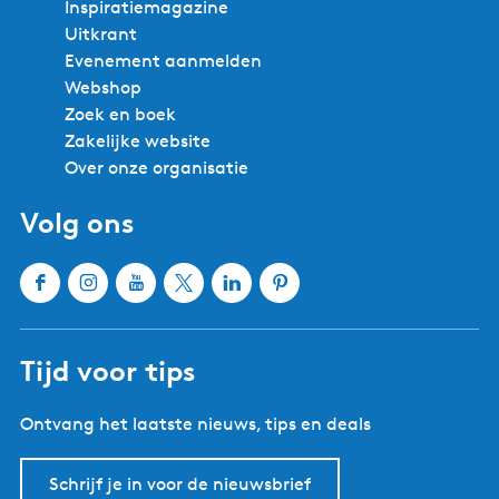
Inspiratiemagazine
Uitkrant
Evenement aanmelden
Webshop
Zoek en boek
Zakelijke website
Over onze organisatie
Volg ons
F
I
Y
X
L
P
a
n
o
W
i
i
c
s
u
a
n
n
Tijd voor tips
e
t
T
t
k
t
b
a
u
e
e
e
Ontvang het laatste nieuws, tips en deals
o
g
b
r
d
r
o
r
e
l
I
e
k
a
W
a
n
s
Schrijf je in voor de nieuwsbrief