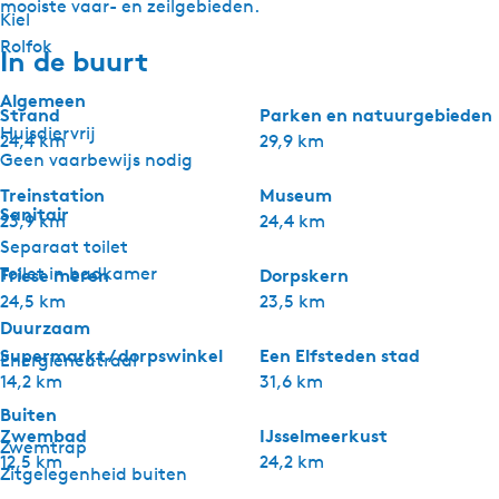
mooiste vaar- en zeilgebieden.
Kiel
Rolfok
In de buurt
Algemeen
Strand
Parken en natuurgebieden
Huisdiervrij
24,4 km
29,9 km
Geen vaarbewijs nodig
Treinstation
Museum
Sanitair
23,9 km
24,4 km
Separaat toilet
Toilet in badkamer
Friese meren
Dorpskern
24,5 km
23,5 km
Duurzaam
Supermarkt / dorpswinkel
Een Elfsteden stad
Energieneutraal
14,2 km
31,6 km
Buiten
Zwembad
IJsselmeerkust
Zwemtrap
12,5 km
24,2 km
Zitgelegenheid buiten