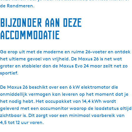
s
de Randmeren.
2
Bijzonder aan deze
6
E
accommodatie
l
e
c
Ga erop uit met de moderne en ruime 26-voeter en ontdek
t
het ultieme gevoel van vrijheid. De Maxus 26 is net wat
r
groter en stabieler dan de Maxus Evo 24 maar zeilt net zo
i
sportief.
c
​De Maxus 26 beschikt over een 6 kW elektromotor die
onmiddellijk vermogen kan leveren op het moment dat je
het nodig hebt. Het accupakket van 14,4 kWh wordt
geleverd met een accumonitor waarop de laadstatus altijd
zichtbaar is. Dit zorgt voor een minimaal vaarbereik van
4,5 tot 12 uur varen.