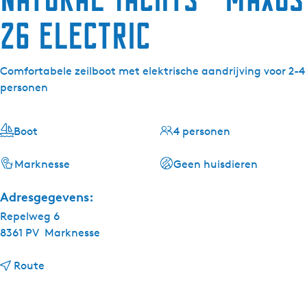
26 Electric
Comfortabele zeilboot met elektrische aandrijving voor 2-4
personen
Boot
4 personen
Marknesse
Geen huisdieren
Adresgegevens:
Repelweg 6
8361 PV
Marknesse
n
Route
a
a