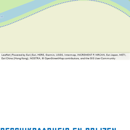
Leaflet
|
Powered by Esri | Esri, HERE, Garmin, USGS, Intermap, INCREMENT P, NRCAN, Esri Japan, METI,
Esri China (Hong Kong), NOSTRA, © OpenStreetMap contributors, and the GIS User Community