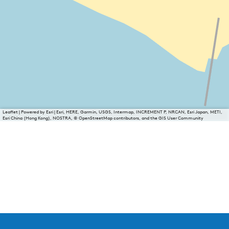
Leaflet
|
Powered by Esri | Esri, HERE, Garmin, USGS, Intermap, INCREMENT P, NRCAN, Esri Japan, METI,
Esri China (Hong Kong), NOSTRA, © OpenStreetMap contributors, and the GIS User Community