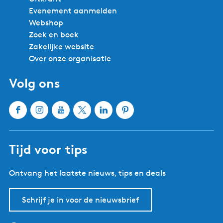
Evenement aanmelden
Webshop
Zoek en boek
Zakelijke website
Over onze organisatie
Volg ons
F
I
Y
X
L
P
a
n
o
W
i
i
c
s
u
a
n
n
Tijd voor tips
e
t
T
t
k
t
b
a
u
e
e
e
Ontvang het laatste nieuws, tips en deals
o
g
b
r
d
r
o
r
e
l
I
e
k
a
W
a
n
s
Schrijf je in voor de nieuwsbrief
W
m
a
n
W
t
a
W
t
d
a
W