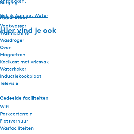
ontdekken.
Berging
Bekijk Aan het Water
Apparatuur
Vaatwasser
Hier vind je ook
Wasmachine
Wasdroger
Oven
Magnetron
Koelkast met vriesvak
Waterkoker
Inductiekookplaat
Televisie
Gedeelde faciliteiten
Wifi
Parkeerterrein
Fietsverhuur
Wasfaciliteiten