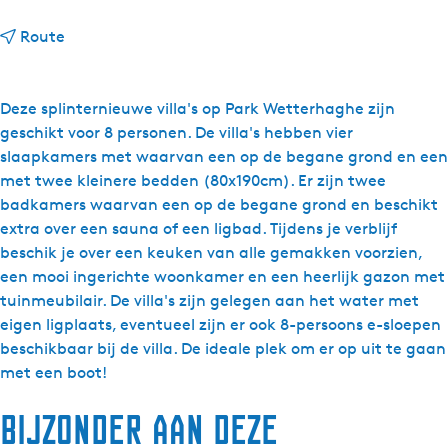
n
Route
a
a
r
Deze splinternieuwe villa's op Park Wetterhaghe zijn
A
geschikt voor 8 personen. De villa's hebben vier
a
slaapkamers met waarvan een op de begane grond en een
n
met twee kleinere bedden (80x190cm). Er zijn twee
h
badkamers waarvan een op de begane grond en beschikt
e
extra over een sauna of een ligbad. Tijdens je verblijf
t
beschik je over een keuken van alle gemakken voorzien,
W
een mooi ingerichte woonkamer en een heerlijk gazon met
a
tuinmeubilair. De villa's zijn gelegen aan het water met
t
eigen ligplaats, eventueel zijn er ook 8-persoons e-sloepen
e
beschikbaar bij de villa. De ideale plek om er op uit te gaan
r
met een boot!
-
Bijzonder aan deze
W
e