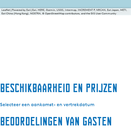
Leaflet
|
Powered by Esri | Esri, HERE, Garmin, USGS, Intermap, INCREMENT P, NRCAN, Esri Japan, METI,
Esri China (Hong Kong), NOSTRA, © OpenStreetMap contributors, and the GIS User Community
Beschikbaarheid en prijzen
Selecteer een aankomst- en vertrekdatum
Beoordelingen van gasten