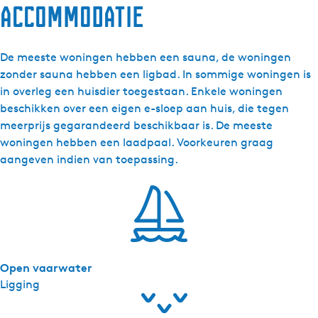
accommodatie
t
t
e
De meeste woningen hebben een sauna, de woningen
r
zonder sauna hebben een ligbad. In sommige woningen is
h
in overleg een huisdier toegestaan. Enkele woningen
a
beschikken over een eigen e-sloep aan huis, die tegen
g
meerprijs gegarandeerd beschikbaar is. De meeste
h
woningen hebben een laadpaal. Voorkeuren graag
e
aangeven indien van toepassing.
Open vaarwater
Ligging