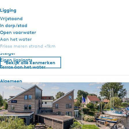
Ligging
Vrijstaand
In dorp/stad
Open vaarwater
Aan het water
Friese meren strand <1km
Steiger
Eigen ligplaats
Bekijk alle kenmerken
Terras aan het water
Algemeen
Huisdieren toegestaan in overleg
Slaapkamer begane grond
Centrale verwarming
Rookvrij
Wifi
Dekbedden