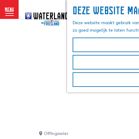
Deze website ma
menu
G
a
Deze website maakt gebruik van 
n
zo goed mogelijk te laten funct
a
a
r
d
e
h
o
m
e
p
a
g
e
Offingawier