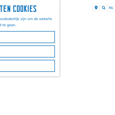
ten cookies
NL
S
Z
e
oodzakelijk zijn om de website
o
l
d te gaan.
e
e
k
c
e
t
n
e
e
r
t
a
a
l
H
u
i
d
i