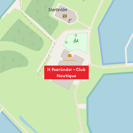
It Foarûnder – Club
Nautique