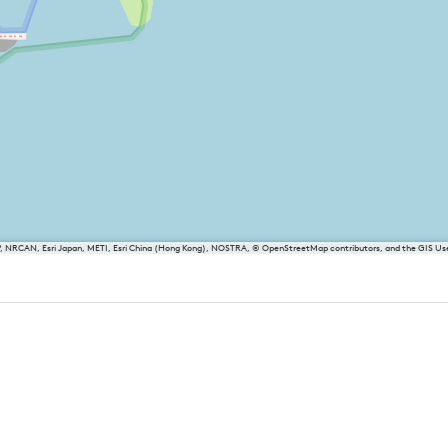
P, NRCAN, Esri Japan, METI, Esri China (Hong Kong), NOSTRA, © OpenStreetMap contributors, and the GIS 
sland