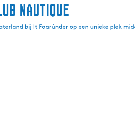
a
lub Nautique
n
d
S
n
aterland bij It Foarûnder op een unieke plek mid
e
e
k