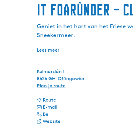
It Foarûnder – C
Geniet in het hart van het Friese w
Sneekermeer.
Lees meer
Kolmarslân 1
8626 GH
Offingawier
n
Plan je route
a
n
a
Route
a
n
r
E-mail
I
a
a
I
Bel
t
r
a
v
t
Website
F
I
r
a
F