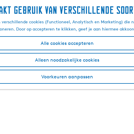
akt gebruik van verschillende soor
verschillende cookies (Functioneel, Analytisch en Marketing) die n
ioneren. Door op accepteren te klikken, geef je aan hiermee akkoor
Alle cookies accepteren
B
Alleen noodzakelijke cookies
e
a
c
P
h
Voorkeuren aanpassen
a
c
v
l
i
u
l
b
j
S
o
n
e
e
n
e
S
k
t
r