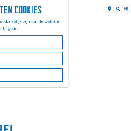
ten cookies
NL
S
Z
e
oodzakelijk zijn om de website
o
l
d te gaan.
e
e
k
c
e
t
n
e
e
r
t
a
a
l
H
u
i
d
rel
i