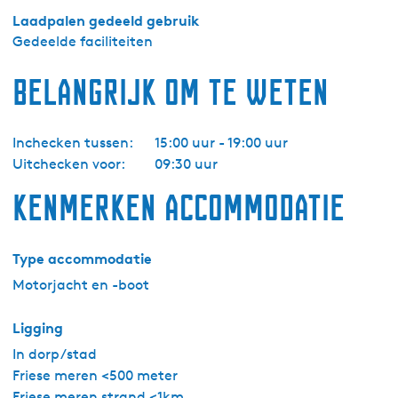
l
Laadpalen gedeeld gebruik
e
Gedeelde faciliteiten
-
D
Belangrijk om te weten
o
e
r
Inchecken tussen:
15:00 uur - 19:00 uur
a
Uitchecken voor:
09:30 uur
k
Kenmerken accommodatie
8
5
0
Type accommodatie
A
Motorjacht en -boot
q
u
Ligging
a
r
In dorp/stad
e
Friese meren <500 meter
l
Friese meren strand <1km