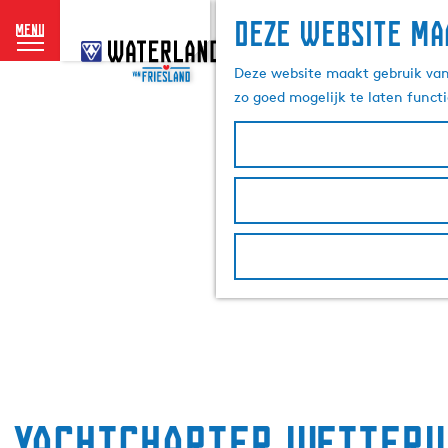
Deze website ma
menu
G
a
Deze website maakt gebruik van 
n
zo goed mogelijk te laten funct
a
a
r
d
e
h
o
m
e
p
a
g
e
Yachtcharter Wetterw