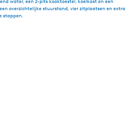
nd water, een 2-pits kooktoestel, koelkast en een
een overzichtelijke stuurstand, vier zitplaatsen en extra
e stappen.