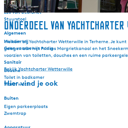
Vuilwatertank
220 volt boordnet
Stuurstoel
Onderdeel van Yachtcharter
Algemeen
Huisdiervrij
Welkom bij Yachtcharter Wetterwille in Terherne. Je kunt 
Geen vaarbewijs nodig
gelegen aan het Prinses Margrietkanaal en het Sneekerme
voorzien van toiletten, douches en een ruime parkeerge
Sanitair
Bekijk Yachtcharter Wetterwille
Douche
Toilet in badkamer
Hier vind je ook
Warm water
Buiten
Eigen parkeerplaats
Zwemtrap
Apparatuur