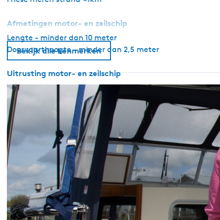
Afmetingen motor- en zeilschip
Lengte - minder dan 10 meter
Doorvaarthoogte - minder dan 2,5 meter
Bekijk alle kenmerken
Uitrusting motor- en zeilschip
Anker met handlier
Roerstandaanwijzer
Dieptemeter
Snelheidsmeter
Navigatieverlichting
GPS
Toplicht
Pikhaak
Verwarming aanwezig
Walstroomaansluiting aanwezig
Boegschroef
Watertank