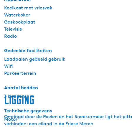
Koelkast met vriesvak
Waterkoker
Gaskookplaat
Televisie
Radio
Gedeelde faciliteiten
Laadpalen gedeeld gebruik
Wifi
Parkeerterrein
Aantal bedden
Ligging
3 bedden
Technische gegevens
Omringd door de Poelen en het Sneekermeer ligt het pitt
Motor
verbinden: een eiland in de Friese Meren