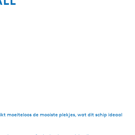
g
e
t
a
a
l
:
N
e
d
e
r
l
a
n
t moeiteloos de mooiste plekjes, wat dit schip ideaal
d
s