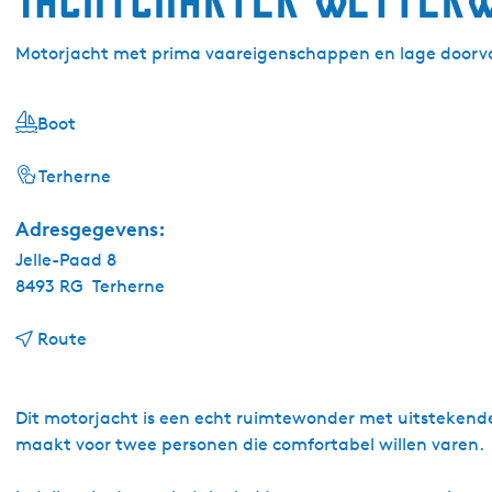
Motorjacht met prima vaareigenschappen en lage doorv
Boot
Terherne
Adresgegevens:
Jelle-Paad 8
8493 RG
Terherne
n
Route
a
a
r
Dit motorjacht is een echt ruimtewonder met uitstekende
Y
maakt voor twee personen die comfortabel willen varen.
a