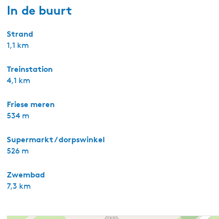
In de buurt
Strand
1,1 km
Treinstation
4,1 km
Friese meren
534 m
Supermarkt / dorpswinkel
526 m
Zwembad
7,3 km