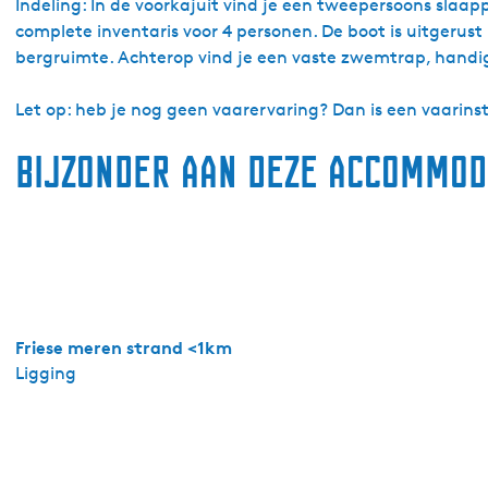
c
Indeling: In de voorkajuit vind je een tweepersoons slaa
h
complete inventaris voor 4 personen. De boot is uitgerust 
t
bergruimte. Achterop vind je een vaste zwemtrap, handig
c
h
Let op: heb je nog geen vaarervaring? Dan is een vaarinst
a
Bijzonder aan deze accommod
r
t
e
r
W
e
t
t
Friese meren strand <1km
e
Ligging
r
w
i
l