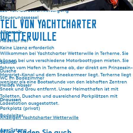
Abwassertank
220-Volt-Bordstromversorgung
Steuerungssessel
Teil von Yachtcharter
Allgemein
Wetterwille
Haustier frei
Keine Lizenz erforderlich
Willkommen bei Yachtcharter Wetterwille in Terherne. Sie
können bei uns verschiedene Motorboottypen mieten. Sie
Sanitär
fahren vom Hafen in Terherne ab, der direkt am Prinzessin-
Dusche
Margriet-Kanal und dem Sneekermeer liegt. Terherne liegt
WC im Badezimmer
weniger als eine Bootsstunde von den lebhaften Zentren
Heißes Wasser
Sneek und Grou entfernt. Unser Heimathafen ist mit
Toiletten, Duschen und ausreichend Parkplätzen mit
Draussen
Ladestation ausgestattet.
Parkplatz (privat)
Badeleiter
Anzeigen Yachtcharter Wetterwille
Ausrüstung
Hier finden Sie auch