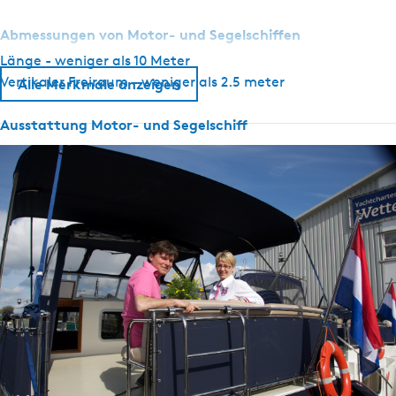
Abmessungen von Motor- und Segelschiffen
Länge - weniger als 10 Meter
Vertikaler Freiraum - weniger als 2.5 meter
Alle Merkmale anzeigen
Ausstattung Motor- und Segelschiff
Anker mit Handwinde
Ruderlagenanzeige
Tiefenmesser
Tachometer
Navigationslichter
GPS
Oberlicht
Wählen Sie
Heizung verfügbar
Landstromanschluss vorhanden
Bugstrahlruder
Wassertank