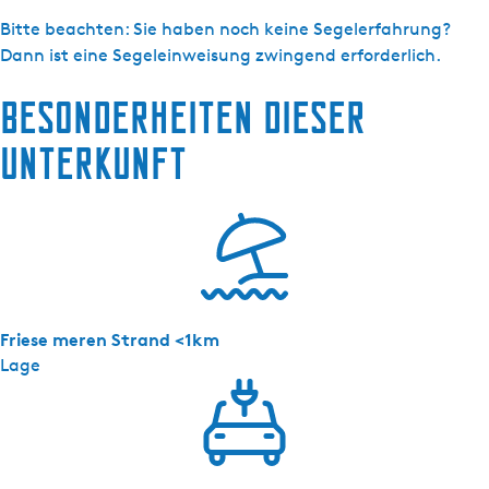
e
r
Bitte beachten: Sie haben noch keine Segelerfahrung?
w
Dann ist eine Segeleinweisung zwingend erforderlich.
i
Besonderheiten dieser
l
l
Unterkunft
e
-
D
o
e
r
a
Friese meren Strand <1km
k
Lage
8
5
0
A
q