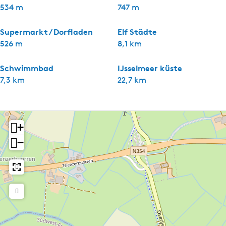
534 m
747 m
Supermarkt / Dorfladen
Elf Städte
526 m
8,1 km
Schwimmbad
IJsselmeer küste
7,3 km
22,7 km
+
−