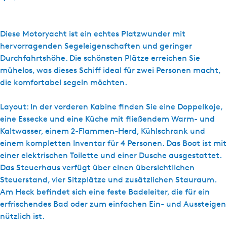
i
s
Y
Diese Motoryacht ist ein echtes Platzwunder mit
a
hervorragenden Segeleigenschaften und geringer
c
Durchfahrtshöhe. Die schönsten Plätze erreichen Sie
h
mühelos, was dieses Schiff ideal für zwei Personen macht,
t
die komfortabel segeln möchten.
c
h
Layout: In der vorderen Kabine finden Sie eine Doppelkoje,
a
eine Essecke und eine Küche mit fließendem Warm- und
r
Kaltwasser, einem 2-Flammen-Herd, Kühlschrank und
t
einem kompletten Inventar für 4 Personen. Das Boot ist mit
e
einer elektrischen Toilette und einer Dusche ausgestattet.
r
Das Steuerhaus verfügt über einen übersichtlichen
W
Steuerstand, vier Sitzplätze und zusätzlichen Stauraum.
e
Am Heck befindet sich eine feste Badeleiter, die für ein
t
erfrischendes Bad oder zum einfachen Ein- und Aussteigen
t
nützlich ist.