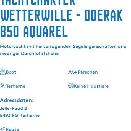
g
e
Wetterwille - Doerak
850 Aquarel
Motoryacht mit hervorragenden Segeleigenschaften und
niedriger Durchfahrtshöhe
Boot
4 Personen
Terherne
Keine Haustiere
Adressdaten:
Jelle-Paad 8
8493 RG
Terherne
b
Route