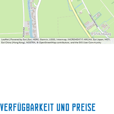
Leaflet
|
Powered by Esri | Esri, HERE, Garmin, USGS, Intermap, INCREMENT P, NRCAN, Esri Japan, METI,
Esri China (Hong Kong), NOSTRA, © OpenStreetMap contributors, and the GIS User Community
Verfügbarkeit und Preise