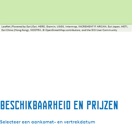
Leaflet
|
Powered by Esri | Esri, HERE, Garmin, USGS, Intermap, INCREMENT P, NRCAN, Esri Japan, METI,
Esri China (Hong Kong), NOSTRA, © OpenStreetMap contributors, and the GIS User Community
Beschikbaarheid en prijzen
Selecteer een aankomst- en vertrekdatum