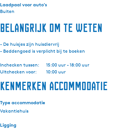
Laadpaal voor auto's
t
Buiten
i
e
Belangrijk om te weten
h
u
i
- De huisjes zijn huisdiervrij
s
- Beddengoed is verplicht bij te boeken
j
e
Inchecken tussen:
15:00 uur - 18:00 uur
2
Uitchecken voor:
10:00 uur
Kenmerken accommodatie
Type accommodatie
Vakantiehuis
Ligging