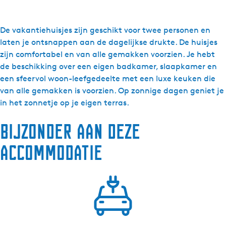
a
a
r
De vakantiehuisjes zijn geschikt voor twee personen en
D
laten je ontsnappen aan de dagelijkse drukte. De huisjes
e
zijn comfortabel en van alle gemakken voorzien. Je hebt
K
de beschikking over een eigen badkamer, slaapkamer en
a
een sfeervol woon-leefgedeelte met een luxe keuken die
n
van alle gemakken is voorzien. Op zonnige dagen geniet je
H
in het zonnetje op je eigen terras.
o
Bijzonder aan deze
e
v
accommodatie
e
-
V
a
k
a
n