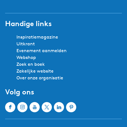
Handige links
Inspiratiemagazine
Uitkrant
Evenement aanmelden
Webshop
Zoek en boek
Zakelijke website
Over onze organisatie
Volg ons
F
I
Y
X
L
P
a
n
o
W
i
i
c
s
u
a
n
n