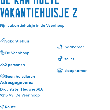
Vakantiehuisje 2
Fijn vakantiehuisje in de Veenhoop
Vakantiehuis
1 badkamer
De Veenhoop
1 toilet
2 personen
1 slaapkamer
Geen huisdieren
Adresgegevens:
Drachtster Heawei 38A
9215 VS
De Veenhoop
n
Route