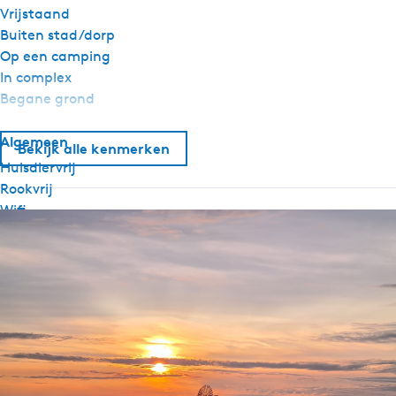
Vrijstaand
Buiten stad/dorp
Op een camping
In complex
Begane grond
Algemeen
Bekijk alle kenmerken
Huisdiervrij
Rookvrij
Wifi
Dekbedden
Sanitair
Douche
Toilet in badkamer
Duurzaam
Energieneutraal