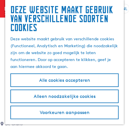
Deze website maakt gebruik
menu
NL
S
G
Z
van verschillende soorten
e
a
o
cookies
l
n
e
e
a
k
Deze website maakt gebruik van verschillende cookies
c
a
e
(Functioneel, Analytisch en Marketing) die noodzakelijk
t
r
n
zijn om de website zo goed mogelijk te laten
e
d
functioneren. Door op accepteren te klikken, geef je
e
e
aan hiermee akkoord te gaan.
r
h
t
o
Alle cookies accepteren
a
m
a
e
l
p
Alleen noodzakelijke cookies
H
a
u
g
Voorkeuren aanpassen
i
e
d
De Grûns
i