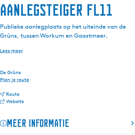
Aanlegsteiger FL11
g
e
t
Publieke aanlegplaats op het uiteinde van de
a
Grûns, tussen Workum en Gaastmeer.
a
l
:
Lees meer
N
e
d
De Grûns
e
n
Plan je route
r
a
l
n
a
Route
a
a
v
r
Website
n
a
a
A
d
r
n
a
Meer informatie
s
A
A
n
a
a
l