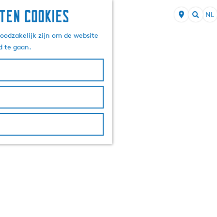
ten cookies
NL
S
Z
e
oodzakelijk zijn om de website
o
l
d te gaan.
e
e
k
c
e
t
n
e
e
r
t
a
a
l
H
u
i
d
i