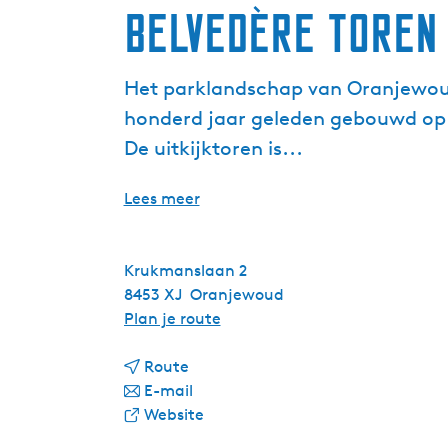
Belvedère Toren
Het parklandschap van Oranjewoud
honderd jaar geleden gebouwd op d
De uitkijktoren is...
Lees meer
Krukmanslaan 2
8453 XJ
Oranjewoud
n
Plan je route
a
n
a
Route
a
n
r
E-mail
a
a
v
B
Website
r
a
a
e