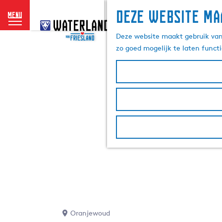
Deze website ma
menu
G
a
Deze website maakt gebruik van 
n
zo goed mogelijk te laten funct
a
a
r
d
e
h
o
m
e
p
a
g
e
Oranjewoud