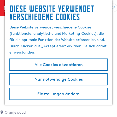
Diese website verwendet
menu
DE
S
G
S
verschiedene cookies
p
e
u
r
h
c
Diese Website verwendet verschiedene Cookies
a
e
h
(funktionale, analytische und Marketing-Cookies), die
c
n
e
für die optimale Funktion der Website erforderlich sind.
h
S
n
Durch Klicken auf „Akzeptieren“ erklären Sie sich damit
e
i
einverstanden.
a
e
u
z
Alle Cookies akzeptieren
s
u
w
r
Nur notwendige Cookies
ä
H
h
o
l
m
Einstellungen ändern
e
e
n
p
A
a
Oranjewoud
k