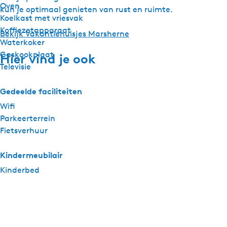
Oven
kun je optimaal genieten van rust en ruimte.
Koelkast met vriesvak
Koffiezetapparaat
Bekijk Vakantiehuisjes Marsherne
Waterkoker
Gaskookplaat
Hier vind je ook
Televisie
Gedeelde faciliteiten
Wifi
Parkeerterrein
Fietsverhuur
Kindermeubilair
Kinderbed