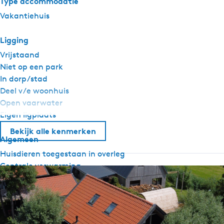
Type accommodatie
Vakantiehuis
Ligging
Vrijstaand
Niet op een park
In dorp/stad
Deel v/e woonhuis
Open vaarwater
Eigen ligplaats
Bekijk alle kenmerken
Algemeen
Huisdieren toegestaan in overleg
Centrale verwarming
Wifi
Dekbedden
Barbecue