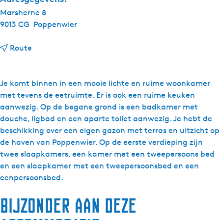
Marsherne 8
9013 CG
Poppenwier
n
Route
a
a
r
Je komt binnen in een mooie lichte en ruime woonkamer
V
met tevens de eetruimte. Er is ook een ruime keuken
a
aanwezig. Op de begane grond is een badkamer met
k
douche, ligbad en een aparte toilet aanwezig. Je hebt de
a
beschikking over een eigen gazon met terras en uitzicht op
n
de haven van Poppenwier. Op de eerste verdieping zijn
t
twee slaapkamers, een kamer met een tweepersoons bed
i
en een slaapkamer met een tweepersoonsbed en een
e
eenpersoonsbed.
h
Bijzonder aan deze
u
i