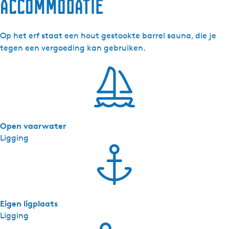
accommodatie
s
j
e
Op het erf staat een hout gestookte barrel sauna, die je
s
tegen een vergoeding kan gebruiken.
M
a
r
s
h
e
Open vaarwater
r
Ligging
n
e
-
A
p
p
Eigen ligplaats
a
Ligging
r