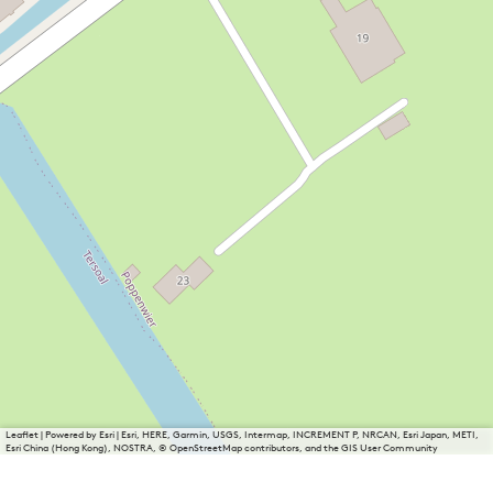
Leaflet
|
Powered by Esri | Esri, HERE, Garmin, USGS, Intermap, INCREMENT P, NRCAN, Esri Japan, METI,
Esri China (Hong Kong), NOSTRA, © OpenStreetMap contributors, and the GIS User Community