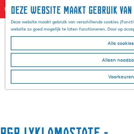
Deze website maakt gebruik van
menu
G
a
Deze website maakt gebruik van verschillende cookies (Functi
n
website zo goed mogelijk te laten functioneren. Door op acce
a
a
Alle cookie
r
d
Alleen noodzak
e
h
Voorkeuren
o
m
e
p
a
g
e
B&B Lyklamastate -