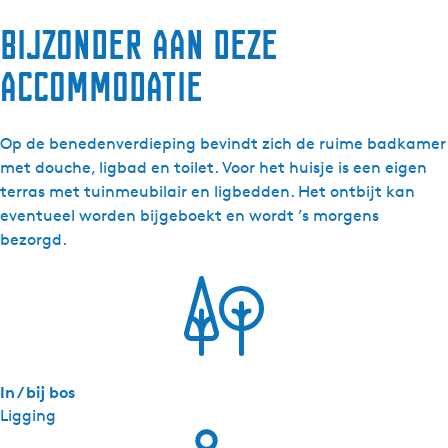
e
Bijzonder aan deze
-
B
accommodatie
a
k
h
Op de benedenverdieping bevindt zich de ruime badkamer
u
met douche, ligbad en toilet. Voor het huisje is een eigen
i
terras met tuinmeubilair en ligbedden. Het ontbijt kan
s
eventueel worden bijgeboekt en wordt ’s morgens
j
bezorgd.
e
In / bij bos
Ligging