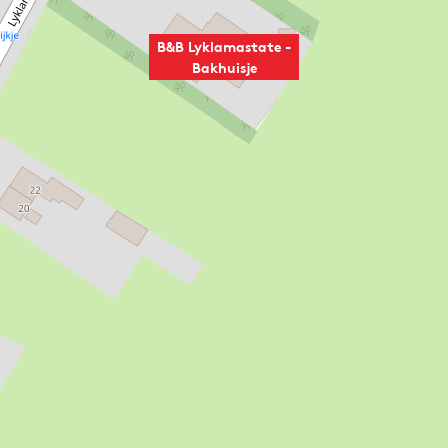
B&B Lyklamastate -
Bakhuisje