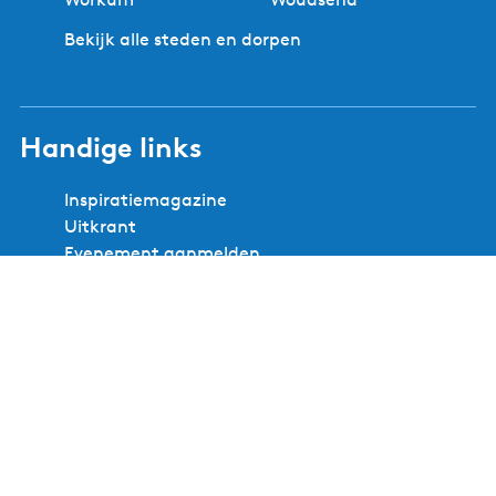
Bekijk alle steden en dorpen
Handige links
Inspiratiemagazine
Uitkrant
Evenement aanmelden
Webshop
Zoek en boek
Zakelijke website
Over onze organisatie
Volg ons
F
I
Y
X
L
P