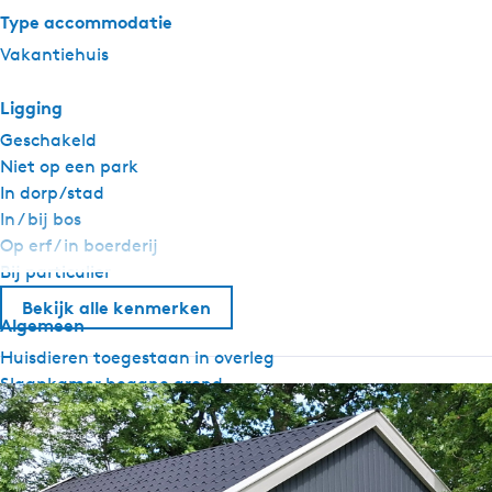
Type accommodatie
Vakantiehuis
Ligging
Geschakeld
Niet op een park
In dorp/stad
In / bij bos
Op erf / in boerderij
Bij particulier
Bekijk alle kenmerken
Algemeen
Huisdieren toegestaan in overleg
Slaapkamer begane grond
Centrale verwarming
Rookvrij
Wifi
Dekbedden