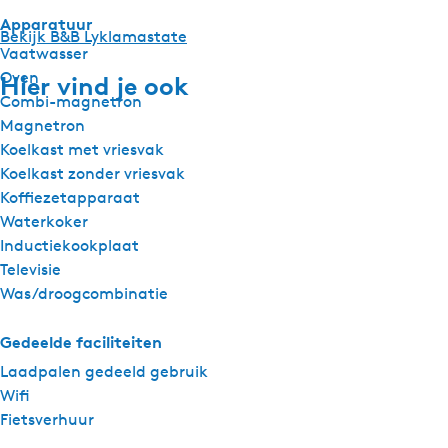
Apparatuur
Bekijk B&B Lyklamastate
Vaatwasser
Oven
Hier vind je ook
Combi-magnetron
Magnetron
Koelkast met vriesvak
Koelkast zonder vriesvak
Koffiezetapparaat
Waterkoker
Inductiekookplaat
Televisie
Was/droogcombinatie
Gedeelde faciliteiten
Laadpalen gedeeld gebruik
Wifi
Fietsverhuur