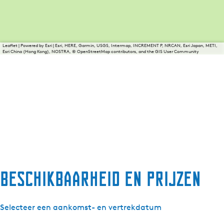
Leaflet
|
Powered by Esri | Esri, HERE, Garmin, USGS, Intermap, INCREMENT P, NRCAN, Esri Japan, METI,
Esri China (Hong Kong), NOSTRA, © OpenStreetMap contributors, and the GIS User Community
Beschikbaarheid en prijzen
Selecteer een aankomst- en vertrekdatum