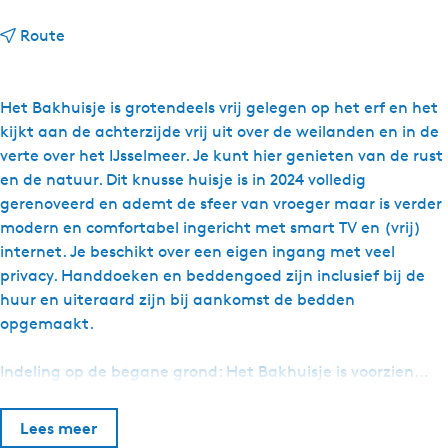
n
Route
a
a
r
Het Bakhuisje is grotendeels vrij gelegen op het erf en het
B
kijkt aan de achterzijde vrij uit over de weilanden en in de
&
verte over het IJsselmeer. Je kunt hier genieten van de rust
B
en de natuur. Dit knusse huisje is in 2024 volledig
L
gerenoveerd en ademt de sfeer van vroeger maar is verder
y
modern en comfortabel ingericht met smart TV en (vrij)
k
internet. Je beschikt over een eigen ingang met veel
l
privacy. Handdoeken en beddengoed zijn inclusief bij de
a
huur en uiteraard zijn bij aankomst de bedden
m
opgemaakt.
a
s
Indeling op de begane grond: Het Bakhuisje is voorzien…
t
a
Lees meer
t