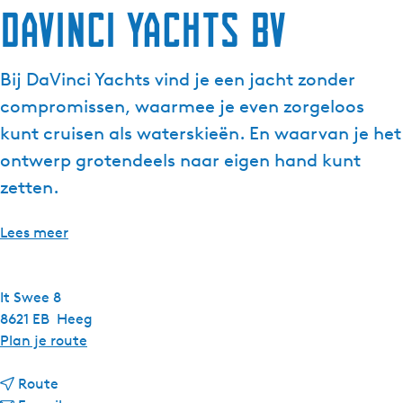
DaVinci Yachts BV
Bij DaVinci Yachts vind je een jacht zonder
compromissen, waarmee je even zorgeloos
kunt cruisen als waterskieën. En waarvan je het
ontwerp grotendeels naar eigen hand kunt
zetten.
Lees meer
It Swee 8
8621 EB
Heeg
n
Plan je route
a
n
a
Route