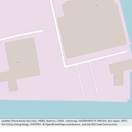
Leaflet
|
Powered by Esri | Esri, HERE, Garmin, USGS, Intermap, INCREMENT P, NRCAN, Esri Japan, METI,
Esri China (Hong Kong), NOSTRA, © OpenStreetMap contributors, and the GIS User Community