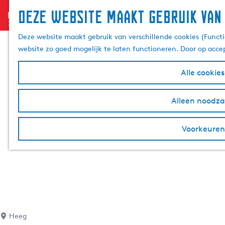
Deze website maakt gebruik van
menu
G
a
Deze website maakt gebruik van verschillende cookies (Functi
n
website zo goed mogelijk te laten functioneren. Door op acce
a
a
Alle cookie
r
d
Alleen noodzak
e
h
Voorkeuren
o
m
e
p
a
g
e
Heeg