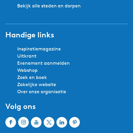
Bekijk alle steden en dorpen
Handige links
Inspiratiemagazine
Uitkrant
Evenement aanmelden
Webshop
Zoek en boek
Zakelijke website
Over onze organisatie
Volg ons
F
I
Y
X
L
P
a
n
o
W
i
i