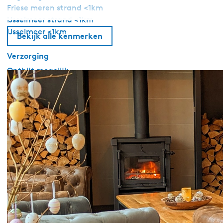
Friese meren strand <1km
IJsselmeer strand <1km
IJsselmeer <1km
Bekijk alle kenmerken
Verzorging
Ontbijt mogelijk
Kamer zonder ontbijt
Koffie / thee faciliteiten
Algemeen
Slaapkamer begane grond
Centrale verwarming
Rookvrij
Wifi
Dekbedden
Sanitair
Badkamer begane grond