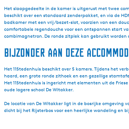
D
e
Het slaapgedeelte in de kamer is uitgerust met twee comf
W
beschikt over een standaard zenderpakket, en via de HDMI
i
badkamer met een vrij/bezet-slot, voorzien van een douc
t
comfortabele regendouche voor een ontspannen start van
a
combimagnetron. De ronde zitplek kan gebruikt worden a
k
Bijzonder aan deze accommod
k
e
r
Het 11Stedenhuis beschikt over 5 kamers. Tijdens het ve
-
haard, een grote ronde zithoek en een gezellige stamtaf
1
Het 11Stedenhuis is ingericht met elementen uit de Fries
1
oude lagere school De Witakker.
S
t
De locatie van De Witakker ligt in de bosrijke omgeving v
e
dicht bij het Rijsterbos voor een heerlijke wandeling en b
d
e
n