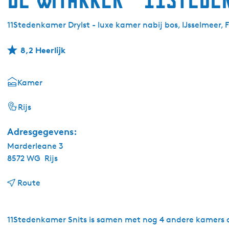
11Stedenkamer Drylst - luxe kamer nabij bos, IJsselmeer, 
8,2 Heerlijk
Kamer
Rijs
Adresgegevens:
Marderleane 3
8572 WG
Rijs
n
Route
a
a
r
11Stedenkamer Snits is samen met nog 4 andere kamers ond