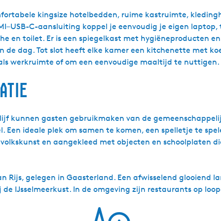
ortabele kingsize hotelbedden, ruime kastruimte, kledinghan
–USB-C-aansluiting koppel je eenvoudig je eigen laptop, t
he en toilet. Er is een spiegelkast met hygiëneproducten e
 de dag. Tot slot heeft elke kamer een kitchenette met ko
ls werkruimte of om een eenvoudige maaltijd te nuttigen.
atie
rblijf kunnen gasten gebruikmaken van de gemeenschappelij
el. Een ideale plek om samen te komen, een spelletje te sp
e volkskunst en aangekleed met objecten en schoolplaten die
an Rijs, gelegen in Gaasterland. Een afwisselend glooiend l
ij de IJsselmeerkust. In de omgeving zijn restaurants op loo