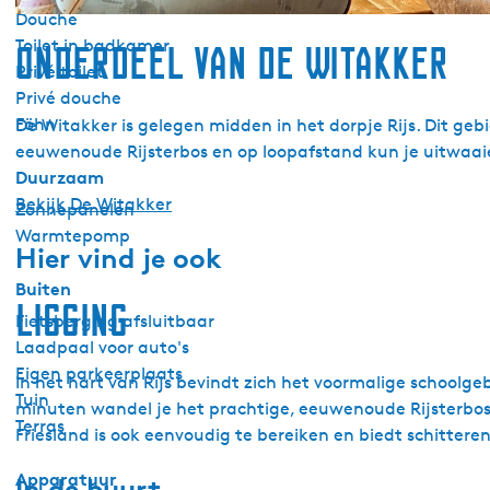
Douche
Toilet in badkamer
Onderdeel van De Witakker
Privé toilet
Privé douche
Föhn
De Witakker is gelegen midden in het dorpje Rijs. Dit geb
eeuwenoude Rijsterbos en op loopafstand kun je uitwaai
Duurzaam
Bekijk De Witakker
Zonnepanelen
Warmtepomp
Hier vind je ook
Buiten
Ligging
Fietsberging afsluitbaar
Laadpaal voor auto's
Eigen parkeerplaats
In het hart van Rijs bevindt zich het voormalige school
Tuin
minuten wandel je het prachtige, eeuwenoude Rijsterbos b
Terras
Friesland is ook eenvoudig te bereiken en biedt schitteren
Apparatuur
In de buurt