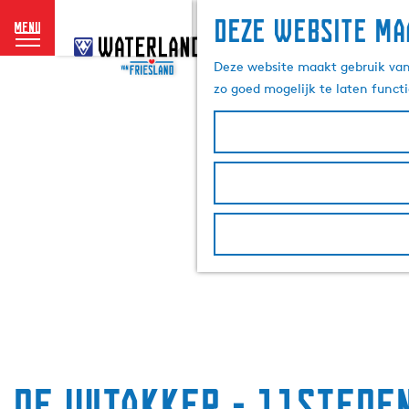
Deze website ma
menu
G
a
Deze website maakt gebruik van 
n
zo goed mogelijk te laten funct
a
a
r
d
e
h
o
m
e
p
a
g
e
De Witakker - 11Stede