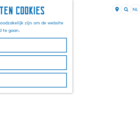
ten cookies
NL
S
Z
e
oodzakelijk zijn om de website
o
l
d te gaan.
e
e
k
c
e
t
n
e
e
r
t
a
a
l
H
u
i
d
i