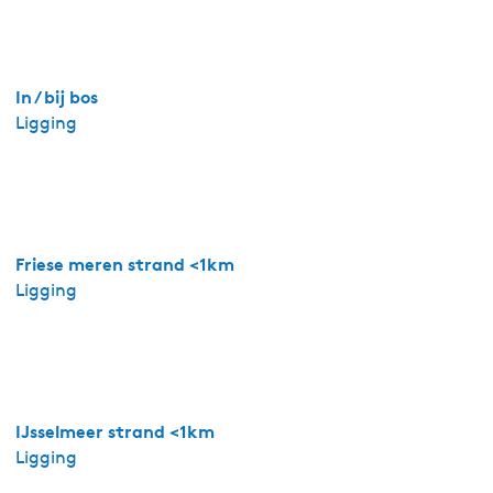
k
a
m
e
In / bij bos
r
Ligging
-
D
r
y
l
Friese meren strand <1km
t
Ligging
s
2
0
2
IJsselmeer strand <1km
Ligging