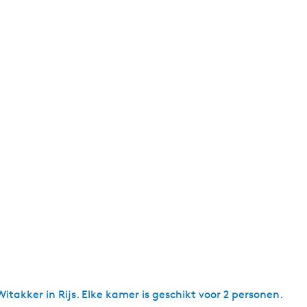
g
e
t
a
a
l
:
N
e
d
e
r
l
a
n
d
s
akker in Rijs. Elke kamer is geschikt voor 2 personen.