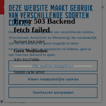
Deze website maakt gebruik
menu
NL
S
G
Z
van verschillende soorten
e
a
o
cookies
l
n
e
e
a
k
Deze website maakt gebruik van verschillende cookies
c
a
e
(Functioneel, Analytisch en Marketing) die noodzakelijk
t
r
n
zijn om de website zo goed mogelijk te laten
e
d
functioneren. Door op accepteren te klikken, geef je
e
e
aan hiermee akkoord te gaan.
r
h
t
o
Alle cookies accepteren
a
m
a
e
l
p
Alleen noodzakelijke cookies
H
a
u
g
Voorkeuren aanpassen
i
e
d
It Heidenskip
i