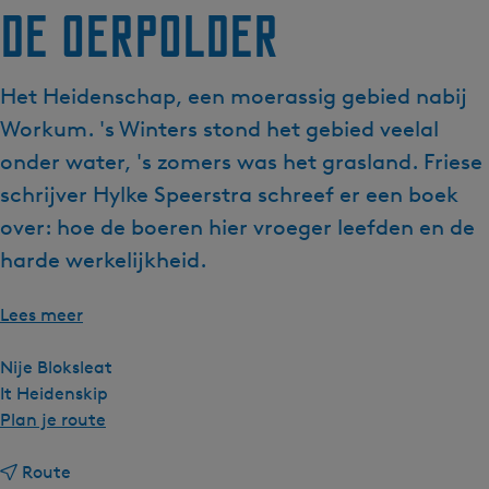
De Oerpolder
g
e
t
Het Heidenschap, een moerassig gebied nabij
a
Workum. 's Winters stond het gebied veelal
a
l
onder water, 's zomers was het grasland. Friese
:
schrijver Hylke Speerstra schreef er een boek
N
over: hoe de boeren hier vroeger leefden en de
e
harde werkelijkheid.
d
e
r
Lees meer
l
a
Nije Bloksleat
n
It Heidenskip
d
n
Plan je route
s
a
n
a
Route