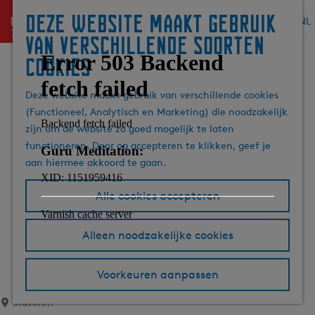
Deze website maakt gebruik
menu
NL
S
G
Z
van verschillende soorten
e
a
o
cookies
l
n
e
e
a
k
Deze website maakt gebruik van verschillende cookies
c
a
e
(Functioneel, Analytisch en Marketing) die noodzakelijk
t
r
n
zijn om de website zo goed mogelijk te laten
e
d
functioneren. Door op accepteren te klikken, geef je
e
e
aan hiermee akkoord te gaan.
r
h
t
o
Alle cookies accepteren
a
m
a
e
l
p
Alleen noodzakelijke cookies
H
a
u
g
Voorkeuren aanpassen
i
e
d
Stavoren
i