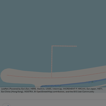
Leaflet
|
Powered by Esri | Esri, HERE, Garmin, USGS, Intermap, INCREMENT P, NRCAN, Esri Japan, METI,
Esri China (Hong Kong), NOSTRA, © OpenStreetMap contributors, and the GIS User Community