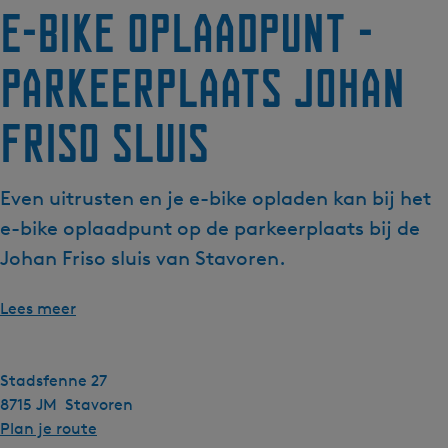
E-bike oplaadpunt -
g
e
Parkeerplaats Johan
t
a
a
Friso sluis
l
:
N
Even uitrusten en je e-bike opladen kan bij het
e
e-bike oplaadpunt op de parkeerplaats bij de
d
Johan Friso sluis van Stavoren.
e
r
Lees meer
l
a
n
Stadsfenne 27
d
8715 JM
Stavoren
s
n
Plan je route