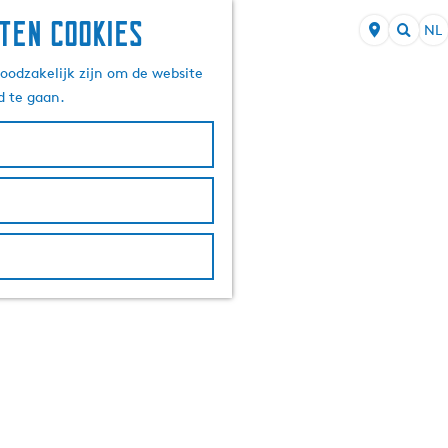
ten cookies
NL
S
Z
e
oodzakelijk zijn om de website
o
l
d te gaan.
e
e
k
c
e
t
n
e
e
r
t
a
a
l
H
u
i
d
i