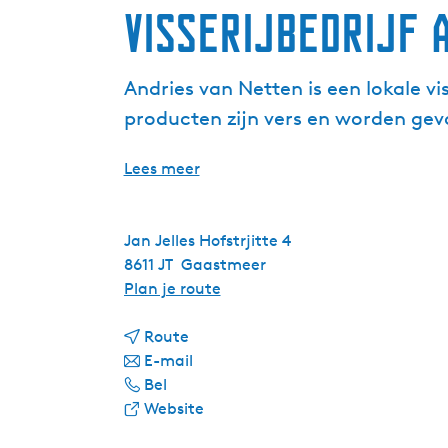
Visserijbedrijf 
Andries van Netten is een lokale 
producten zijn vers en worden g
Lees meer
Jan Jelles Hofstrjitte 4
8611 JT
Gaastmeer
n
Plan je route
a
n
a
Route
a
n
r
E-mail
V
a
a
V
Bel
i
r
a
v
i
Website
s
V
r
a
s