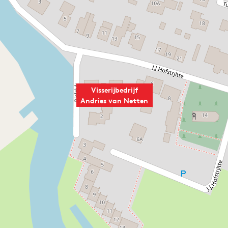
Visserijbedrijf
Andries van Netten