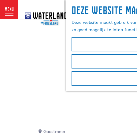
Deze website ma
menu
G
a
Deze website maakt gebruik van 
n
zo goed mogelijk te laten funct
a
a
r
d
e
h
o
m
e
p
a
g
e
Gaastmeer