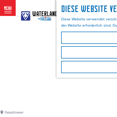
Diese website v
menu
G
e
Diese Website verwendet verschi
h
der Website erforderlich sind. D
e
n
S
i
e
z
u
r
H
o
m
e
p
a
Gaastmeer