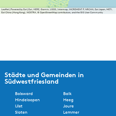
Leaflet
|
Powered by Esri | Esri, HERE, Garmin, USGS, Intermap, INCREMENT P, NRCAN, Esri Japan, METI,
Esri China (Hong Kong), NOSTRA, © OpenStreetMap contributors, and the GIS User Community
Städte und Gemeinden in
Südwestfriesland
Bolsward
Balk
Hindeloopen
Heeg
IJlst
Joure
Sloten
Lemmer