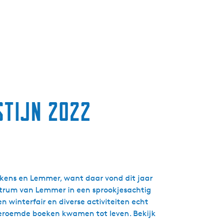
g
e
t
a
a
l
:
N
stijn 2022
e
d
e
r
l
a
n
ickens en Lemmer, want daar vond dit jaar
d
ntrum van Lemmer in een sprookjesachtig
s
n winterfair en diverse activiteiten echt
e beroemde boeken kwamen tot leven. Bekijk