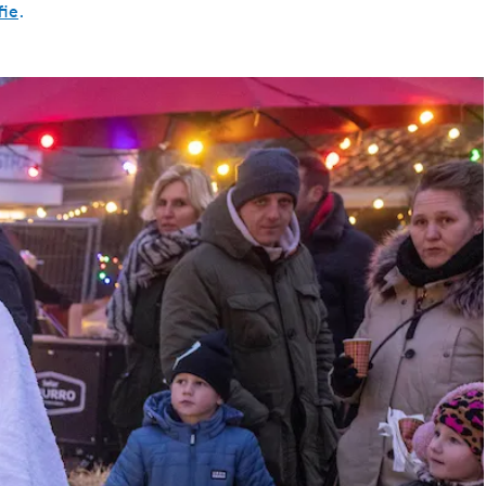
fie
.