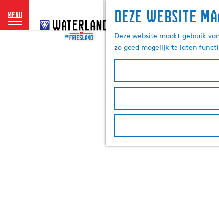
Deze website ma
menu
G
a
Deze website maakt gebruik van 
n
zo goed mogelijk te laten funct
a
a
r
d
e
h
o
m
e
p
a
g
e