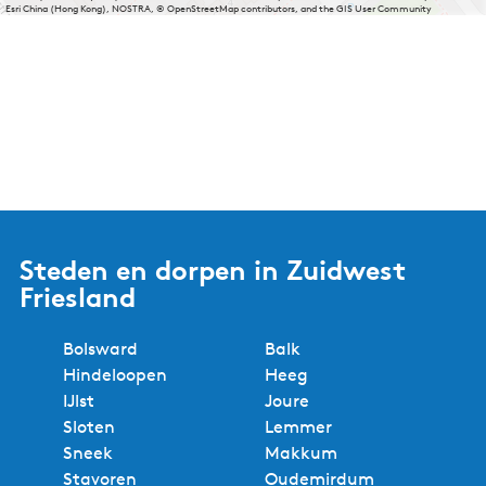
Esri China (Hong Kong), NOSTRA, © OpenStreetMap contributors, and the GIS User Community
Steden en dorpen in Zuidwest
Friesland
Bolsward
Balk
Hindeloopen
Heeg
IJlst
Joure
Sloten
Lemmer
Sneek
Makkum
Stavoren
Oudemirdum