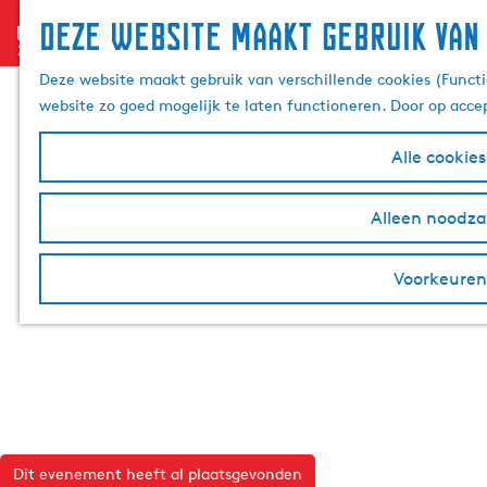
Deze website maakt gebruik van
menu
G
a
Deze website maakt gebruik van verschillende cookies (Functi
n
website zo goed mogelijk te laten functioneren. Door op acce
a
a
Alle cookie
r
d
Alleen noodzak
e
h
Voorkeuren
o
m
e
p
a
g
e
Dit evenement heeft al plaatsgevonden