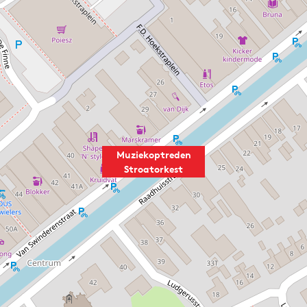
Muziekoptreden
Stroatorkest