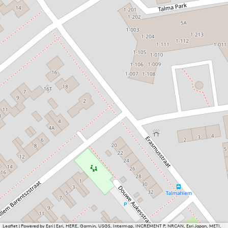
Leaflet
|
Powered by Esri | Esri, HERE, Garmin, USGS, Intermap, INCREMENT P, NRCAN, Esri Japan, METI,